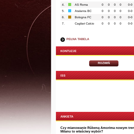
4.
AS Roma
0
0
0
0
0-0
5.
Atalanta BC
0
0
0
0
0-0
6.
Bologna FC
0
0
0
0
0-0
7.
Cagliari Calcio
0
0
0
0
0-0
PEŁNA TABELA
KONTUZJE
ROZWIŃ
ISS
ANKIETA
Czy mianowanie Rúbena Amorima nowym tre
Milanu to właściwy wybór?