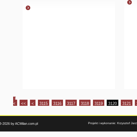
|
<
<<
<
3115
3116
3117
3118
3119
3120
3121
Projekt i wykonanie: Krzysztof Ja
3-2026 by ACMilan.com.pl