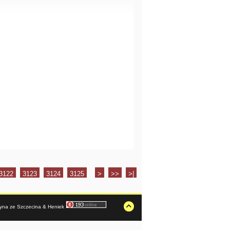
3122
3123
3124
3125
>
>>
>|
rzyna ze Szczecina & Heniek