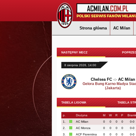
Strona główna
AC Milan
NASTĘPNY MECZ
POPRZED
8 sierpnia 2026, 14:00
Chelsea FC
-:-
AC Milan
Gelora Bung Karno Madya Sta
(Jakarta)
TABELA LIGOWA
TABELA ST
p.
Drużyna
M
W
R
P
Bramk
1.
AC Milan
0
0
0
0
0-0
2.
AC Monza
0
0
0
0
0-0
3.
ACF Fiorentina
0
0
0
0
0-0