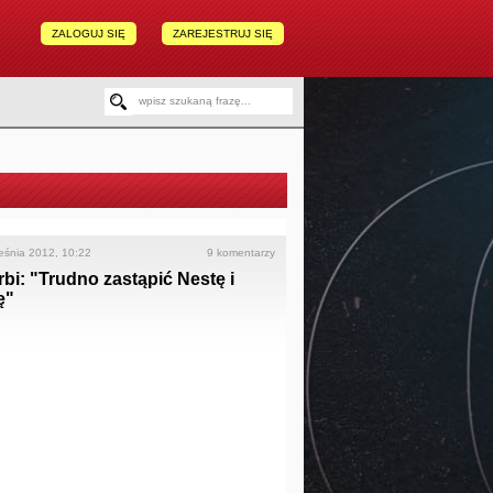
ZALOGUJ SIĘ
ZAREJESTRUJ SIĘ
eśnia 2012, 10:22
9 komentarzy
bi: "Trudno zastąpić Nestę i
ę"