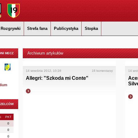
Rozgrywki
Strefa fana
Publicystyka
Stopka
Archiwum artykułów
NI MECZ
14 września 2012, 10:28
16 komentarzy
14 wrz
Allegri: "Szkoda mi Conte"
Acer
Silv
dium
RZELCÓW
i
PKT
0
0
0