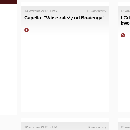
13 września 2012, 11:57
11 komentarzy
12 wrz
Capello: "Wiele zależy od Boatenga"
LGd
kwo
12 września 2012, 21:55
6 komentarzy
12 wrz