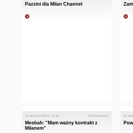
Pazzini dla Milan Channel
Zamb
12 września 2012, 21:22
15 komentarzy
12 wrz
Mesbah: "Mam ważny kontrakt z
Powr
Milanem"