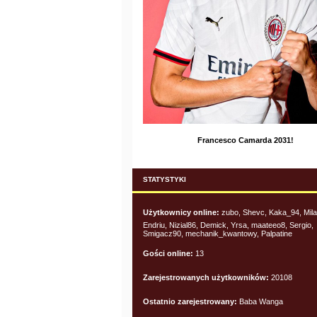
Francesco Camarda 2031!
STATYSTYKI
Użytkownicy online:
zubo, Shevc, Kaka_94, Mila
Endriu, Nizial86, Demick, Yrsa, maateeo8, Sergio,
Smigacz90, mechanik_kwantowy, Palpatine
Gości online:
13
Zarejestrowanych użytkowników:
20108
Ostatnio zarejestrowany:
Baba Wanga