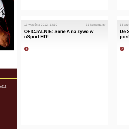
13 września 2012, 13:10
51 komentarzy
13 wrz
OFICJALNIE: Serie A na żywo w
De S
nSport HD!
por
n111,