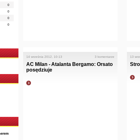
0
0
0
0
14 września 2012, 10:13
3 komentarze
13 wrz
AC Milan - Atalanta Bergamo: Orsato
Str
posędziuje
nerem