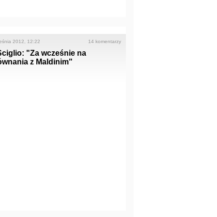
eśnia 2012, 12:22
14 komentarzy
ciglio: "Za wcześnie na
ównania z Maldinim"