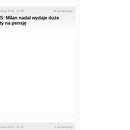
eśnia 2012, 22:45
19 komentarzy
S: Milan nadal wydaje duże
ty na pensję
eśnia 2012, 21:31
7 komentarzy