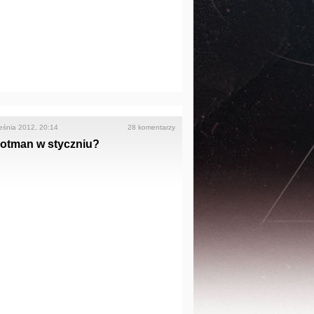
eśnia 2012, 20:14
28 komentarzy
ootman w styczniu?