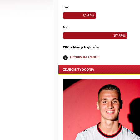
Tak
32.62%
Nie
67.38%
282 oddanych głosów
ARCHIWUM ANKIET
ZDJĘCIE TYGODNIA