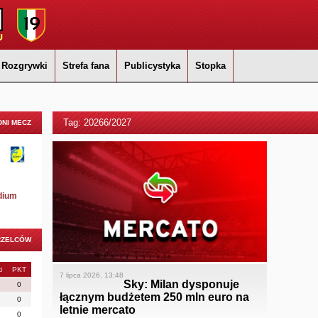
Rozgrywki
Strefa fana
Publicystyka
Stopka
Tag: 20266/2027
NI MECZ
dium
RZELCÓW
i
PKT
7 lipca 2026, 13:48
Sky: Milan dysponuje
0
łącznym budżetem 250 mln euro na
0
letnie mercato
0