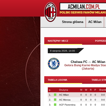
Strona główna
AC Milan
NASTĘPNY MECZ
POPRZED
8 sierpnia 2026, 14:00
Chelsea FC
-:-
AC Milan
Gelora Bung Karno Madya Sta
(Jakarta)
TABELA LIGOWA
TABELA ST
p.
Drużyna
M
W
R
P
Bramk
1.
AC Milan
0
0
0
0
0-0
2.
AC Monza
0
0
0
0
0-0
3.
ACF Fiorentina
0
0
0
0
0-0