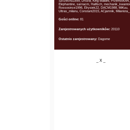
Szczechu1899, Drozdi, King Maldini, Przemo9094,
Elephantine, sarnacm, Haifisch, mechanik_kwanto
Rossosince1996, Elrysiek22, DACM1988, MiKuu,
Ultras_milanu, Constant2015, ACjamnik, Milanista
Gości online:
81
Zarejestrowanych użytkowników:
20110
Ostatnio zarejestrowany:
Dagome
_ X _