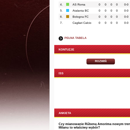
4.
AS Roma
0
0
0
0
0-0
5.
Atalanta BC
0
0
0
0
0-0
6.
Bologna FC
0
0
0
0
0-0
7.
Cagliari Calcio
0
0
0
0
0-0
PEŁNA TABELA
KONTUZJE
ROZWIŃ
ISS
ANKIETA
Czy mianowanie Rúbena Amorima nowym tre
Milanu to właściwy wybór?