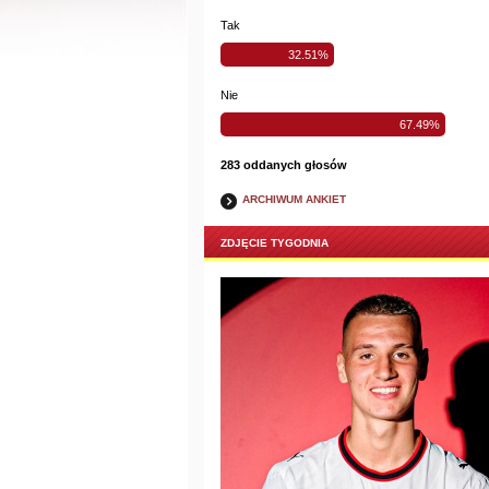
Tak
32.51%
Nie
67.49%
283 oddanych głosów
ARCHIWUM ANKIET
ZDJĘCIE TYGODNIA