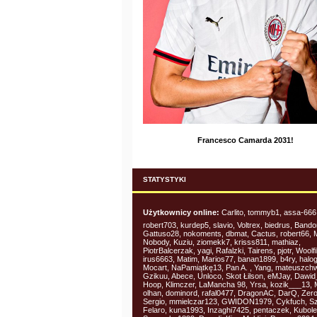
Francesco Camarda 2031!
STATYSTYKI
Użytkownicy online:
Carlito, tommyb1, assa-666,
robert703, kurdep5, slavio, Voltrex, biedrus, Bando
Gattuso28, nokoments, dbmat, Cactus, robert66, M
Nobody, Kuziu, ziomekk7, krisss811, mathiaz,
PiotrBalcerzak, yagi, Rafalzki, Tairens, pjotr, Woolf
irus6663, Matim, Marios77, banan1899, b4ry, halo
Mocart, NaPamiątkę13, Pan A. , Yang, mateuszchw
Gzikuu, Abece, Unloco, Skot Łilson, eMJay, Dawid
Hoop, Klimczer, LaMancha 98, Yrsa, kozik___13, 
olhan, dominord, rafal0477, DragonAC, DarQ, Zer
Sergio, mmielczar123, GWIDON1979, Cykfuch, S
Felaro, kuna1993, Inzaghi7425, pentaczek, Kubole