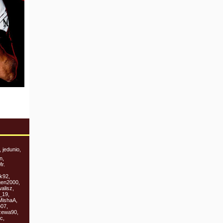
 jedunio,
n,
r.
ik92,
gen2000,
alisz,
_19,
MishaA,
o07,
zewa90,
c,