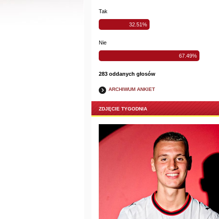
Tak
32.51%
Nie
67.49%
283 oddanych głosów
ARCHIWUM ANKIET
ZDJĘCIE TYGODNIA