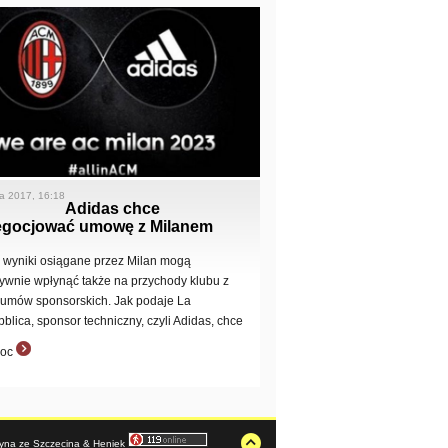
a 2017, 16:18
Adidas chce
egocjować umowę z Milanem
 wyniki osiągane przez Milan mogą
ywnie wpłynąć także na przychody klubu z
u umów sponsorskich. Jak podaje La
blica, sponsor techniczny, czyli Adidas, chce
goc
rzyna ze Szczecina & Heniek