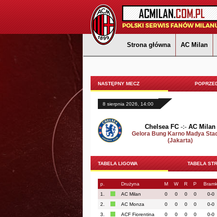
Strona główna
AC Milan
NASTĘPNY MECZ
POPRZED
8 sierpnia 2026, 14:00
Chelsea FC
-:-
AC Milan
Gelora Bung Karno Madya Sta
(Jakarta)
TABELA LIGOWA
TABELA ST
p.
Drużyna
M
W
R
P
Bramk
1.
AC Milan
0
0
0
0
0-0
2.
AC Monza
0
0
0
0
0-0
3.
ACF Fiorentina
0
0
0
0
0-0