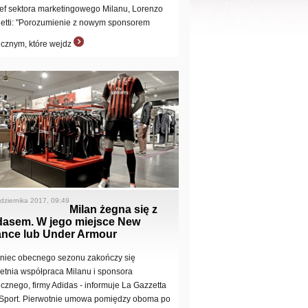
zef sektora marketingowego Milanu, Lorenzo
ietti: "Porozumienie z nowym sponsorem
icznym, które wejdz
dziernika 2017, 09:49
Milan żegna się z
dasem. W jego miejsce New
ance lub Under Armour
niec obecnego sezonu zakończy się
letnia współpraca Milanu i sponsora
icznego, firmy Adidas - informuje La Gazzetta
 Sport. Pierwotnie umowa pomiędzy oboma po