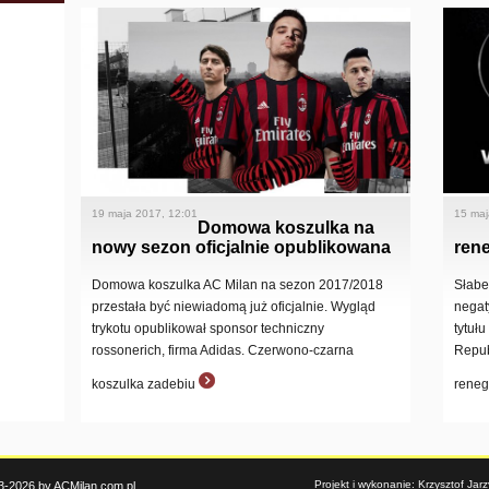
19 maja 2017, 12:01
15 maj
Domowa koszulka na
nowy sezon oficjalnie opublikowana
ren
Domowa koszulka AC Milan na sezon 2017/2018
Słabe
przestała być niewiadomą już oficjalnie. Wygląd
negat
trykotu opublikował sponsor techniczny
tytuł
rossonerich, firma Adidas. Czerwono-czarna
Repub
koszulka zadebiu
rene
Projekt i wykonanie: Krzysztof Ja
3-2026 by ACMilan.com.pl