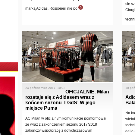
się s
marką Adidas. Rossoneri nie po
Giorg
techn
24 października 2017, 10:23
10 paź
OFICJALNIE: Milan
rozstaje się z Adidasem wraz z
Adi
końcem sezonu. LGdS: W jego
Bal
miejsce Puma
Na ko
AC Milan w oficjalnym komunikacie poinformował,
wielo
że wraz z zakończeniem sezonu 2017/2018
techn
zakończy współpracę z dotychczasowym
dello