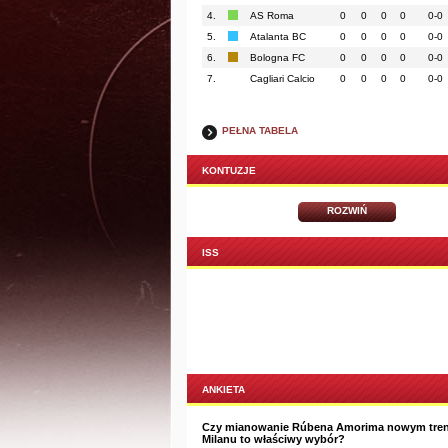
4.
AS Roma
0
0
0
0
0-0
5.
Atalanta BC
0
0
0
0
0-0
6.
Bologna FC
0
0
0
0
0-0
7.
Cagliari Calcio
0
0
0
0
0-0
PEŁNA TABELA
KONTUZJE
ROZWIŃ
ISS
ANKIETA
Czy mianowanie Rúbena Amorima nowym tre
Milanu to właściwy wybór?