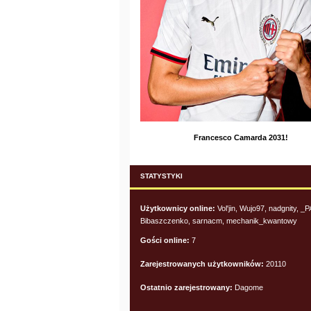
Francesco Camarda 2031!
STATYSTYKI
Użytkownicy online:
Vol'jin, Wujo97, nadgnity, 
Bibaszczenko, sarnacm, mechanik_kwantowy
Gości online:
7
Zarejestrowanych użytkowników:
20110
Ostatnio zarejestrowany:
Dagome