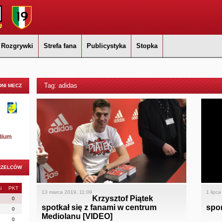
Rozgrywki
Strefa fana
Publicystyka
Stopka
Tag: adidas
NI MECZ
dium
RZELCÓW
i
PKT
13 marca 2019, 11:09
1 lipc
Krzysztof Piątek
0
spotkał się z fanami w centrum
spo
0
Mediolanu [VIDEO]
0