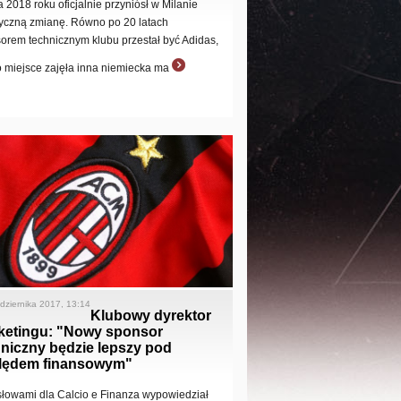
a 2018 roku oficjalnie przyniósł w Milanie
ryczną zmianę. Równo po 20 latach
orem technicznym klubu przestał być Adidas,
o miejsce zajęła inna niemiecka ma
dziernika 2017, 13:14
Klubowy dyrektor
ketingu: "Nowy sponsor
niczny będzie lepszy pod
lędem finansowym"
słowami dla Calcio e Finanza wypowiedział