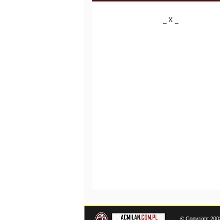
_ X _
© Copyright 200