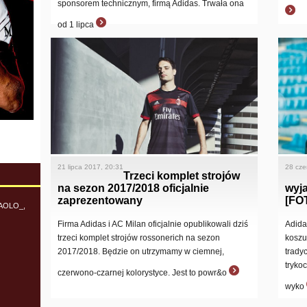
sponsorem technicznym, firmą Adidas. Trwała ona
od 1 lipca
21 lipca 2017, 20:31
28 cze
Trzeci komplet strojów
na sezon 2017/2018 oficjalnie
wyj
zaprezentowany
[FO
_PAOLO_,
Firma Adidas i AC Milan oficjalnie opublikowali dziś
Adida
trzeci komplet strojów rossonerich na sezon
koszu
2017/2018. Będzie on utrzymamy w ciemnej,
trady
tryko
czerwono-czarnej kolorystyce. Jest to powr&o
wyko