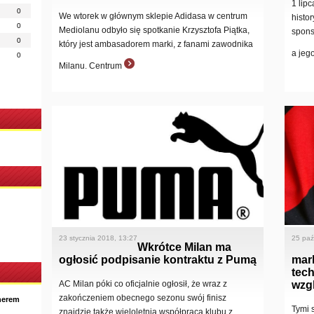
1 lipc
0
We wtorek w głównym sklepie Adidasa w centrum
histo
0
Mediolanu odbyło się spotkanie Krzysztofa Piątka,
spons
0
który jest ambasadorem marki, z fanami zawodnika
a jeg
0
Milanu. Centrum
23 stycznia 2018, 13:27
25 paź
Wkrótce Milan ma
ogłosić podpisanie kontraktu z Pumą
mar
tech
AC Milan póki co oficjalnie ogłosił, że wraz z
wzg
zakończeniem obecnego sezonu swój finisz
nerem
Tymi 
znajdzie także wieloletnia współpraca klubu z