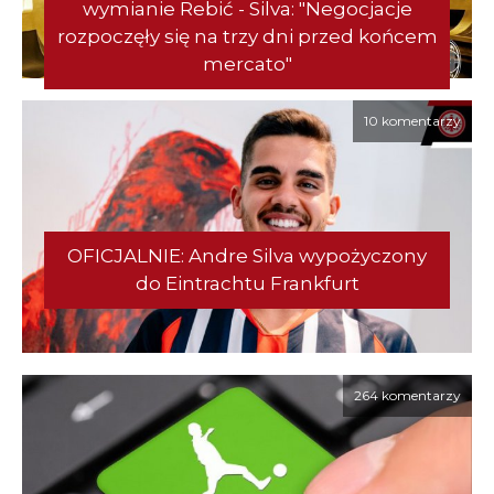
wymianie Rebić - Silva: "Negocjacje
rozpoczęły się na trzy dni przed końcem
mercato"
10 komentarzy
OFICJALNIE: Andre Silva wypożyczony
do Eintrachtu Frankfurt
264 komentarzy