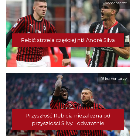
2 komentarze
Rebić strzela częściej niż André Silva
15 komentarzy
Przyszłość Rebicia niezależna od
przyszłości Silvy. I odwrotnie