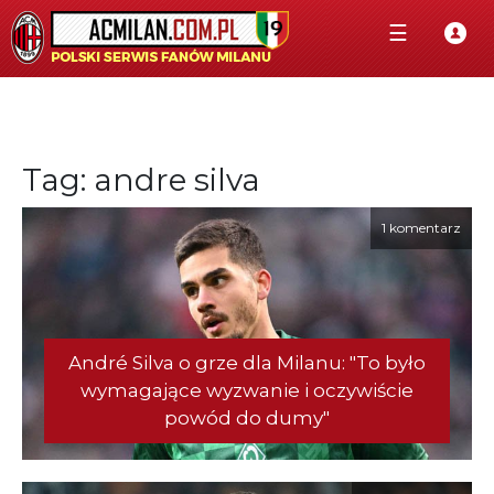
☰
Tag: andre silva
1 komentarz
André Silva o grze dla Milanu: "To było
wymagające wyzwanie i oczywiście
powód do dumy"