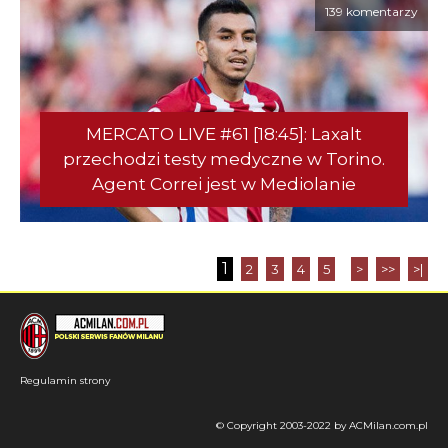
139 komentarzy
MERCATO LIVE #61 [18:45]: Laxalt
przechodzi testy medyczne w Torino.
Agent Correi jest w Mediolanie
1
2
3
4
5
>
>>
>|
Regulamin strony
© Copyright 2003-2022 by ACMilan.com.pl