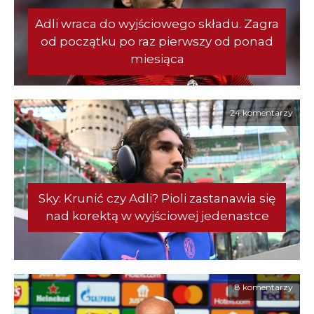
Adli wraca do wyjściowego składu. Zagra
od początku po raz pierwszy od ponad
miesiąca
24 komentarzy
Sky: Krunić czy Adli? Pioli zastanawia się
nad korektą w wyjściowej jedenastce
8 komentarzy