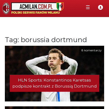
☰
Tag: borussia dortmund
8 komentarzy
HLN Sports: Konstantinos Karetsas
podpisze kontrakt z Borussią Dortmund