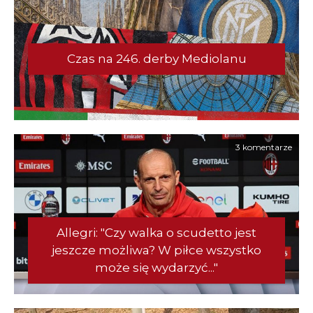
Czas na 246. derby Mediolanu
3 komentarze
Allegri: "Czy walka o scudetto jest
jeszcze możliwa? W piłce wszystko
może się wydarzyć..."