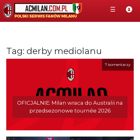
☰
Tag: derby mediolanu
7 komentarzy
OFICJALNIE: Milan wraca do Australii na
przedsezonowe tournée 2026