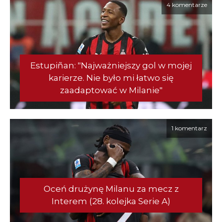
4 komentarze
Estupiñan: "Najważniejszy gol w mojej
karierze. Nie było mi łatwo się
zaadaptować w Milanie"
1 komentarz
Oceń drużynę Milanu za mecz z
Interem (28. kolejka Serie A)