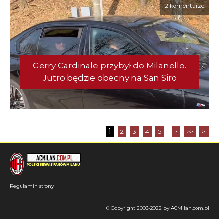
2 komentarze
Gerry Cardinale przybył do Milanello.
Jutro będzie obecny na San Siro
1
2
3
4
5
>
>>
>|
Regulamin strony
© Copyright 2003-2022 by ACMilan.com.pl