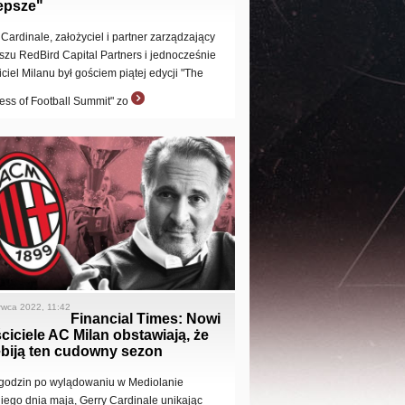
epsze"
 Cardinale, założyciel i partner zarządzający
szu RedBird Capital Partners i jednocześnie
iciel Milanu był gościem piątej edycji "The
ess of Football Summit" zo
rwca 2022, 11:42
Financial Times: Nowi
ciciele AC Milan obstawiają, że
ebiją ten cudowny sezon
 godzin po wylądowaniu w Mediolanie
niego dnia maja, Gerry Cardinale unikając