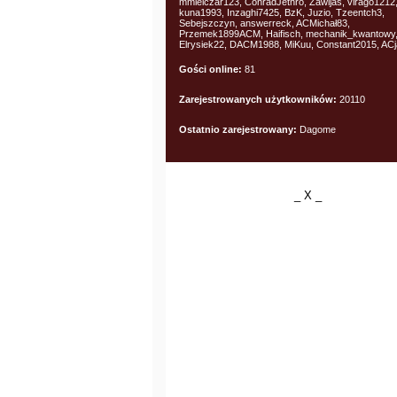
mmielczar123, ConradJethro, Zawijas, virago1212
kuna1993, Inzaghi7425, BzK, Juzio, Tzeentch3,
Sebejszczyn, answerreck, ACMichał83,
Przemek1899ACM, Haifisch, mechanik_kwantowy, 
Elrysiek22, DACM1988, MiKuu, Constant2015, AC
Gości online:
81
Zarejestrowanych użytkowników:
20110
Ostatnio zarejestrowany:
Dagome
_ X _