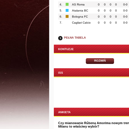
4.
AS Roma
0
0
0
0
0-0
5.
Atalanta BC
0
0
0
0
0-0
6.
Bologna FC
0
0
0
0
0-0
7.
Cagliari Calcio
0
0
0
0
0-0
PEŁNA TABELA
KONTUZJE
ROZWIŃ
ISS
ANKIETA
Czy mianowanie Rúbena Amorima nowym tre
Milanu to właściwy wybór?