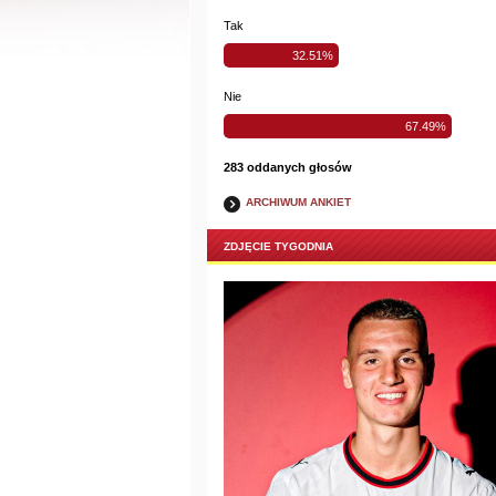
Tak
32.51%
Nie
67.49%
283 oddanych głosów
ARCHIWUM ANKIET
ZDJĘCIE TYGODNIA