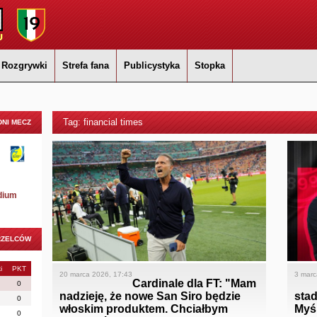
Rozgrywki
Strefa fana
Publicystyka
Stopka
Tag: financial times
NI MECZ
dium
RZELCÓW
i
PKT
20 marca 2026, 17:43
3 marc
Cardinale dla FT: "Mam
0
nadzieję, że nowe San Siro będzie
stad
0
włoskim produktem. Chciałbym
Myśl
0