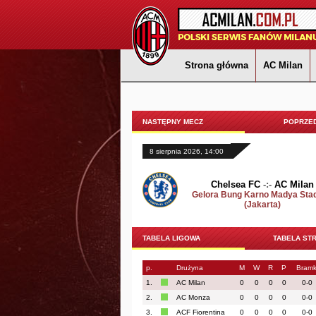
Strona główna
AC Milan
NASTĘPNY MECZ
POPRZED
8 sierpnia 2026, 14:00
Chelsea FC
-:-
AC Milan
Gelora Bung Karno Madya Sta
(Jakarta)
TABELA LIGOWA
TABELA ST
p.
Drużyna
M
W
R
P
Bramk
1.
AC Milan
0
0
0
0
0-0
2.
AC Monza
0
0
0
0
0-0
3.
ACF Fiorentina
0
0
0
0
0-0