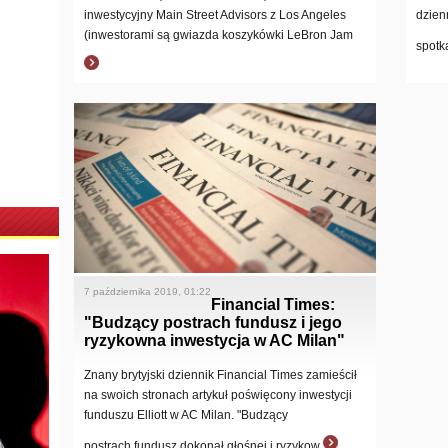
inwestycyjny Main Street Advisors z Los Angeles
dzien
(inwestorami są gwiazda koszykówki LeBron Jam
spotk
7 października 2019, 01:22
Financial Times:
"Budzący postrach fundusz i jego
ryzykowna inwestycja w AC Milan"
Znany brytyjski dziennik Financial Times zamieścił
na swoich stronach artykuł poświęcony inwestycji
funduszu Elliott w AC Milan. "Budzący
postrach fundusz dokonał głośnej i ryzykow