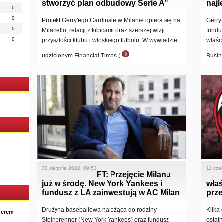
stworzyć plan odbudowy Serie A"
najl
0
0
Projekt Gerry'ego Cardinale w Milanie opiera się na
Gerry
0
Milanello, relacji z kibicami oraz szerszej wizji
fundu
0
przyszłości klubu i włoskiego futbolu. W wywiadzie
właśc
udzielonym Financial Times (
Busin
30 sierpnia 2022, 09:53
11 cze
FT: Przejęcie Milanu
już w środę. New York Yankees i
właś
fundusz z LA zainwestują w AC Milan
prz
Drużyna baseballowa należąca do rodziny
Kilka
nerem
Steinbrenner (New York Yankees) oraz fundusz
ostat