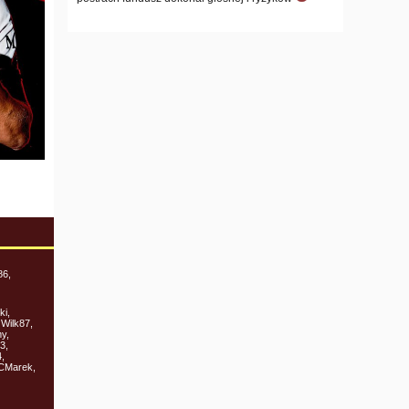
86,
ki,
 Wilk87,
my,
3,
,
ACMarek,