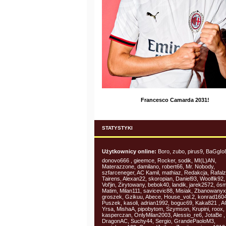
Francesco Camarda 2031!
STATYSTYKI
Użytkownicy online:
Boro, zubo, pirus9, BaGgIo
donovo666 , gieemce, Rocker, sodik, MI(L)AN,
Materazzone, damilano, robert66, Mr. Nobody,
szfarceneger, AC Kamil, mathiaz, Redakcja, Rafalz
Tairens, Alexan22, skoropian, Daniel93, Woolfik92,
Vol'jin, Zirytowany, bebok40, landik, jarek2572, ós
Matim, Milan111, savicevic88, Misiak, Zbanowanyx
groszek, Gzikuu, Abece, House_vol.2, konrad1604
Puszek, kasoli, adrian1992, boguc69, Kaka821 , 
Yrsa, MishaA, pipobytom, Szymson, Krupini, roox,
kasperczan, OnlyMilan2003, Alessio_re6, JotaBe ,
DragonAC, Suchy44, Sergio, GrandePaoloM3,