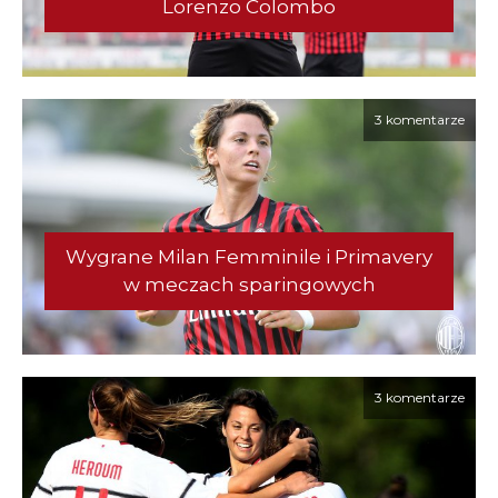
Lorenzo Colombo
3 komentarze
Wygrane Milan Femminile i Primavery
w meczach sparingowych
3 komentarze