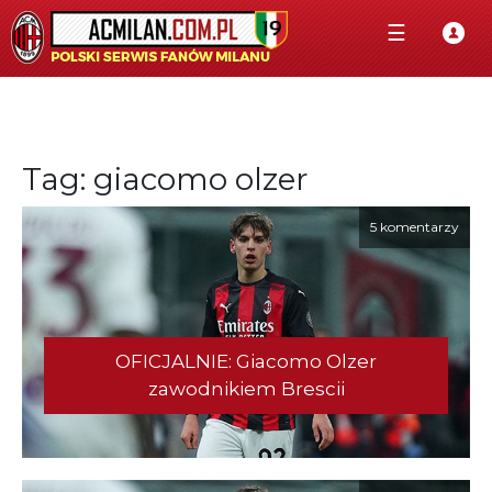
☰
Tag: giacomo olzer
5 komentarzy
OFICJALNIE: Giacomo Olzer
zawodnikiem Brescii