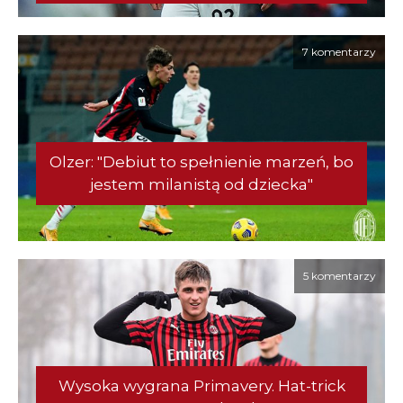
7 komentarzy
Olzer: "Debiut to spełnienie marzeń, bo
jestem milanistą od dziecka"
5 komentarzy
Wysoka wygrana Primavery. Hat-trick