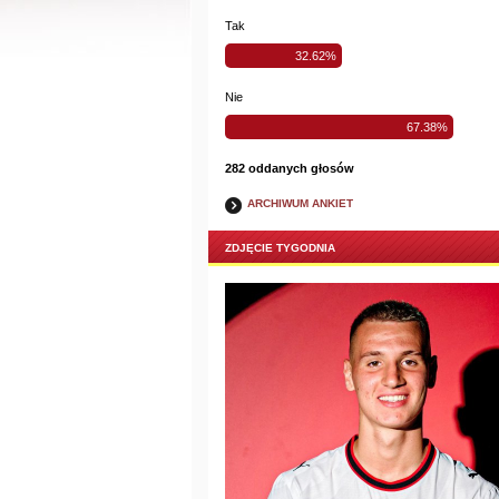
Tak
32.62%
Nie
67.38%
282 oddanych głosów
ARCHIWUM ANKIET
ZDJĘCIE TYGODNIA