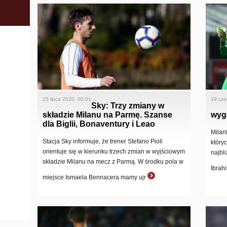
15 lipca 2020, 00:01
19 cze
Sky: Trzy zmiany w
składzie Milanu na Parmę. Szanse
wyg
dla Biglii, Bonaventury i Leao
Milan
Stacja Sky informuje, że trener Stefano Pioli
który
orientuje się w kierunku trzech zmian w wyjściowym
najbl
składzie Milanu na mecz z Parmą. W środku pola w
Ibrah
miejsce Ismaela Bennacera mamy ujr