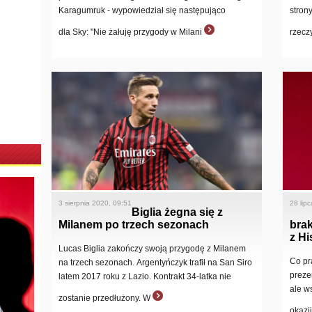
Karagumruk - wypowiedział się następująco
strony
dla Sky: "Nie żałuję przygody w Milani
rzecz
3 sierpnia 2020, 09:51
28 lip
Biglia żegna się z
Milanem po trzech sezonach
brak
z Hi
Lucas Biglia zakończy swoją przygodę z Milanem
Co pr
na trzech sezonach. Argentyńczyk trafił na San Siro
preze
latem 2017 roku z Lazio. Kontrakt 34-latka nie
ale w
zostanie przedłużony. W
okazj