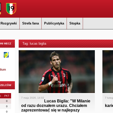
Rozgrywki
Strefa fana
Publicystyka
Stopka
Tag: lucas biglia
NI MECZ
dium
RZELCÓW
i
PKT
7 maja 2026, 14:02
7 lute
Lucas Biglia: "W Milanie
0
od razu doznałem urazu. Chciałem
kari
0
zaprezentować się w najlepszy
0