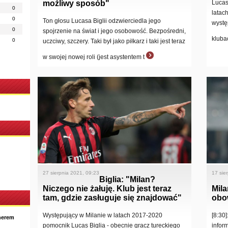
możliwy sposób"
Lucas
0
latac
0
Ton głosu Lucasa Biglii odzwierciedla jego
wystę
0
spojrzenie na świat i jego osobowość. Bezpośredni,
kluba
0
uczciwy, szczery. Taki był jako piłkarz i taki jest teraz
w swojej nowej roli (jest asystentem t
27 sierpnia 2021, 09:23
17 sie
Biglia: "Milan?
Niczego nie żałuję. Klub jest teraz
Mil
tam, gdzie zasługuje się znajdować"
obo
Występujący w Milanie w latach 2017-2020
[8:30
nerem
pomocnik Lucas Biglia - obecnie gracz tureckiego
infor