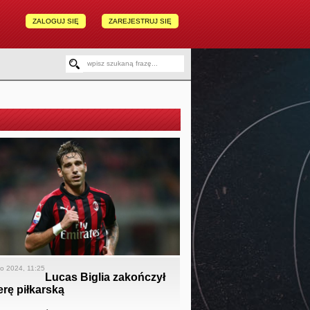
ZALOGUJ SIĘ
ZAREJESTRUJ SIĘ
go 2024, 11:25
Lucas Biglia zakończył
erę piłkarską