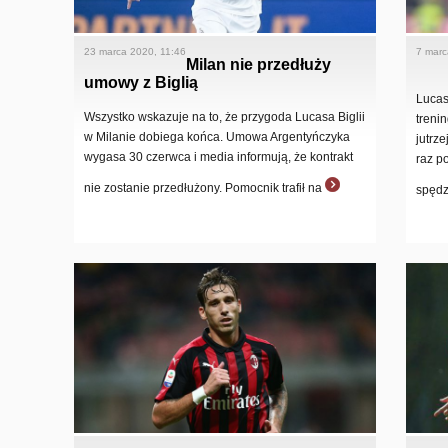
23 marca 2020, 11:46
7 marc
Milan nie przedłuży
umowy z Biglią
Lucas
Wszystko wskazuje na to, że przygoda Lucasa Biglii
treni
w Milanie dobiega końca. Umowa Argentyńczyka
jutrz
wygasa 30 czerwca i media informują, że kontrakt
raz p
nie zostanie przedłużony. Pomocnik trafił na
spęd