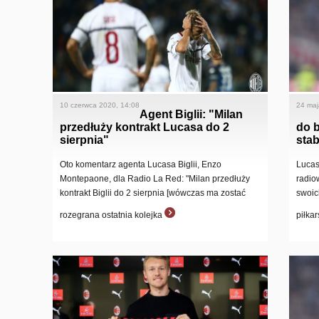
10 czerwca 2020, 14:08
24 maj
Agent Biglii: "Milan
przedłuży kontrakt Lucasa do 2
do b
sierpnia"
stab
Oto komentarz agenta Lucasa Biglii, Enzo
Lucas
Montepaone, dla Radio La Red: "Milan przedłuży
radio
kontrakt Biglii do 2 sierpnia [wówczas ma zostać
swoic
rozegrana ostatnia kolejka
piłka