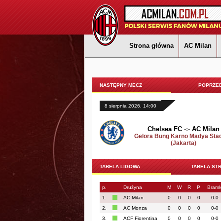
Strona główna
AC Milan
NASTĘPNY MECZ
POPRZED
8 sierpnia 2026, 14:00
Chelsea FC
-:-
AC Milan
Gelora Bung Karno Madya Sta
(Jakarta)
TABELA LIGOWA
TABELA ST
p.
Drużyna
M
W
R
P
Bramk
1.
AC Milan
0
0
0
0
0-0
2.
AC Monza
0
0
0
0
0-0
3.
ACF Fiorentina
0
0
0
0
0-0