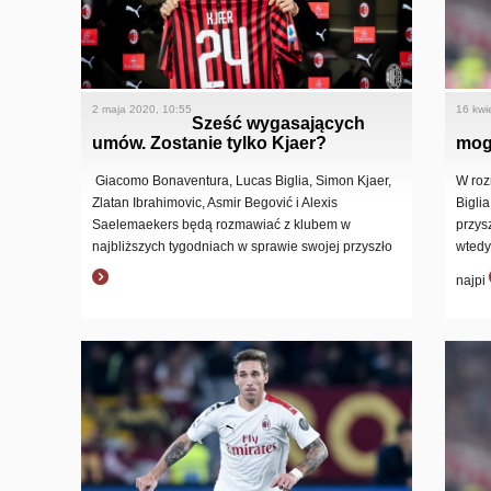
2 maja 2020, 10:55
16 kwi
Sześć wygasających
umów. Zostanie tylko Kjaer?
mogę
Giacomo Bonaventura, Lucas Biglia, Simon Kjaer,
W roz
Zlatan Ibrahimovic, Asmir Begović i Alexis
Bigli
Saelemaekers będą rozmawiać z klubem w
przys
najbliższych tygodniach w sprawie swojej przyszło
wtedy
najpi