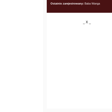
Ostatnio zarejestrowany:
Baba Wanga
_ X _