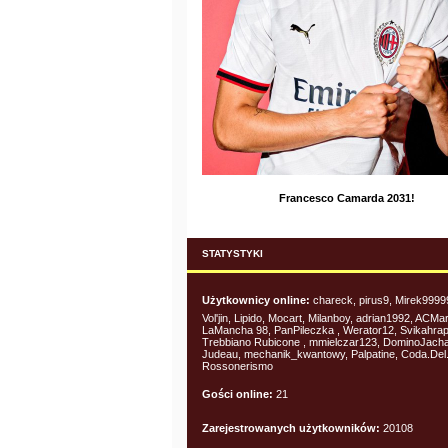
Francesco Camarda 2031!
STATYSTYKI
Użytkownicy online:
chareck, pirus9, Mirek9999
Vol'jin, Lipido, Mocart, Milanboy, adrian1992, ACMa
LaMancha 98, PanPileczka , Werator12, Svikahrap
Trebbiano Rubicone , mmielczar123, DominoJach
Judeau, mechanik_kwantowy, Palpatine, Coda.Del.
Rossonerismo
Gości online:
21
Zarejestrowanych użytkowników:
20108