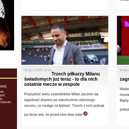
26 lipca 2020, 11:04
25 lip
Trzech piłkarzy Milanu
świadomych już teraz - to dla nich
zagr
ostatnie mecze w zespole
9999,
Wobec
rek,
Przyszłość wielu zawodników Milan zacznie się
musia
pur,
as,
wyjaśniać dopiero po zakończeniu obecnego
Biglię
Diavolo,
sezonu, co nastąpi za tydzień. Trzech z nich jednak
pokaz
już teraz wie, że przed nimi dwa ostat