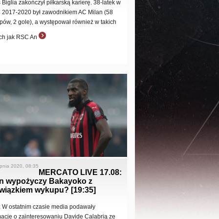
 Biglia zakończył piłkarską karierę. 38-latek w
h 2017-2020 był zawodnikiem AC Milan (58
pów, 2 gole), a występował również w takich
ch jak RSC An
rpnia 2020, 08:35
MERCATO LIVE 17.08:
an wypożyczy Bakayoko z
wiązkiem wykupu? [19:35]
]: W ostatnim czasie media podawały
macje o zainteresowaniu Davide Calabrią ze