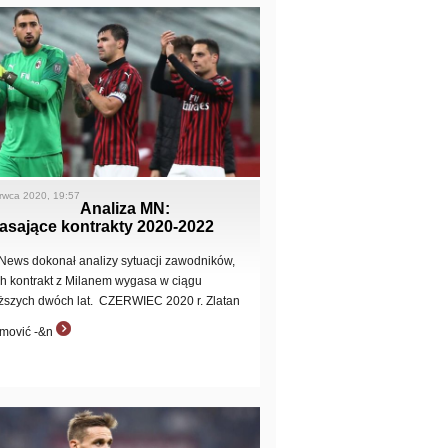
rwca 2020, 19:57
Analiza MN:
asające kontrakty 2020-2022
News dokonał analizy sytuacji zawodników,
ch kontrakt z Milanem wygasa w ciągu
iższych dwóch lat. CZERWIEC 2020 r. Zlatan
imović -&n