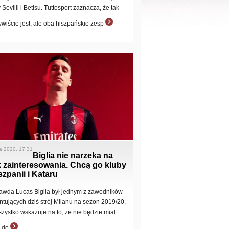
 Sevilli i Betisu. Tuttosport zaznacza, że tak
ywiście jest, ale oba hiszpańskie zesp
ca 2020, 17:31
Biglia nie narzeka na
 zainteresowania. Chcą go kluby
szpanii i Kataru
awda Lucas Biglia był jednym z zawodników
ntujących dziś strój Milanu na sezon 2019/20,
szystko wskazuje na to, że nie będzie miał
i do