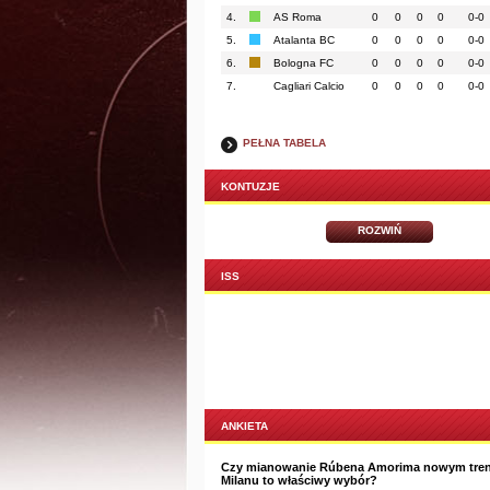
4.
AS Roma
0
0
0
0
0-0
5.
Atalanta BC
0
0
0
0
0-0
6.
Bologna FC
0
0
0
0
0-0
7.
Cagliari Calcio
0
0
0
0
0-0
PEŁNA TABELA
KONTUZJE
ROZWIŃ
ISS
ANKIETA
Czy mianowanie Rúbena Amorima nowym tre
Milanu to właściwy wybór?