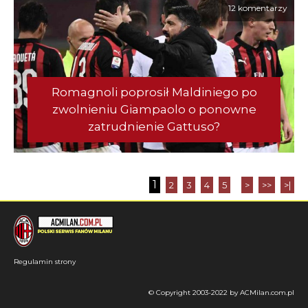
12 komentarzy
Romagnoli poprosił Maldiniego po
zwolnieniu Giampaolo o ponowne
zatrudnienie Gattuso?
1
2
3
4
5
>
>>
>|
Regulamin strony
© Copyright 2003-2022 by ACMilan.com.pl