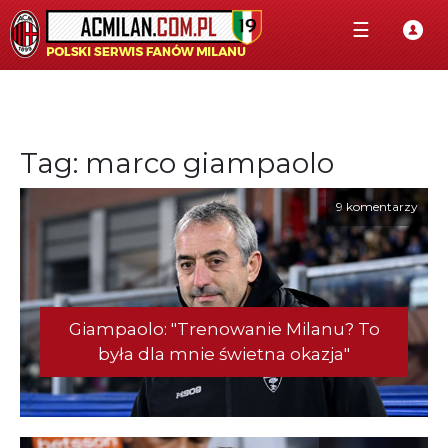
☰
Tag: marco giampaolo
9 komentarzy
Giampaolo: "Trenowanie Milanu? To
była dla mnie świetna okazja"