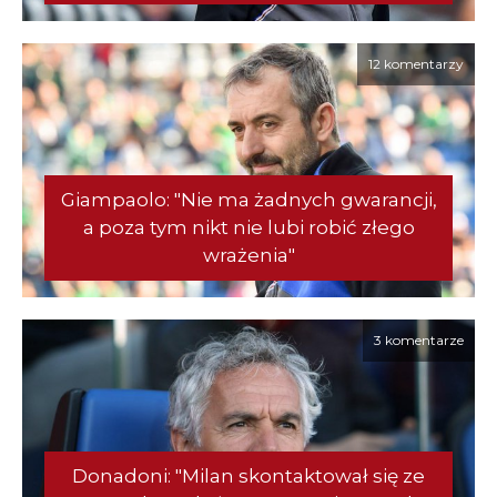
12 komentarzy
Giampaolo: "Nie ma żadnych gwarancji,
a poza tym nikt nie lubi robić złego
wrażenia"
3 komentarze
Donadoni: "Milan skontaktował się ze