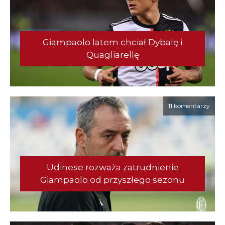
Giampaolo latem chciał Dybalę i
Quagliarellę
11 komentarzy
Udinese rozważa zatrudnienie
Giampaolo od przyszłego sezonu