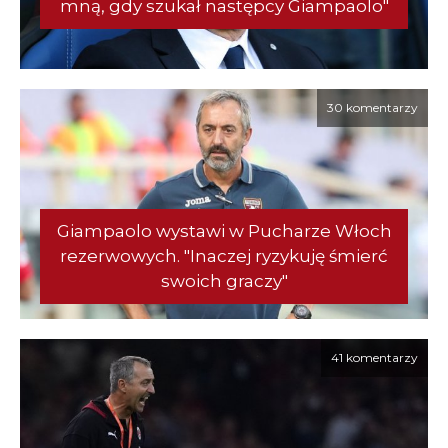
mną, gdy szukał następcy Giampaolo"
30 komentarzy
Giampaolo wystawi w Pucharze Włoch
rezerwowych. "Inaczej ryzykuję śmierć
swoich graczy"
41 komentarzy