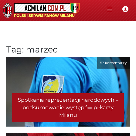
☰
Tag: marzec
57 komentarzy
Spotkania reprezentacji narodowych –
podsumowanie występów piłkarzy
Milanu