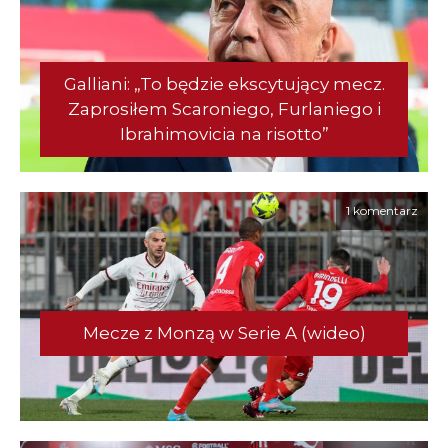
Galliani: „To będzie ekscytujący mecz.
Zaprosiłem Scaroniego, Furlaniego i
Ibrahimovicia na risotto”
1 komentarz
Mecze z Monzą w Serie A (wideo)