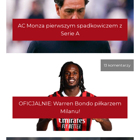
AC Monza pierwszym spadkowiczem z
Serie A
13 komentarzy
OFICJALNIE: Warren Bondo piłkarzem
Milanu!