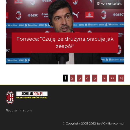
15 komentarzy
Fonseca: "Czuję, że drużyna pracuje jak
zespół"
1
2
3
4
5
>
>>
>|
Regulamin strony
© Copyright 2003-2022 by ACMilan.com.pl