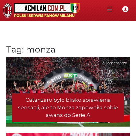
☰
Tag: monza
3 komentarze
Catanzaro było blisko sprawienia
sensacji, ale to Monza zapewniła sobie
awans do Serie A