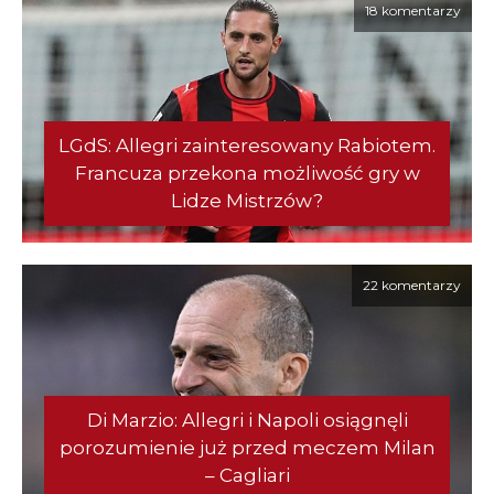
18 komentarzy
LGdS: Allegri zainteresowany Rabiotem.
Francuza przekona możliwość gry w
Lidze Mistrzów?
22 komentarzy
Di Marzio: Allegri i Napoli osiągnęli
porozumienie już przed meczem Milan
– Cagliari