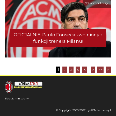
99 komentarzy
OFICJALNIE: Paulo Fonseca zwolniony z
funkcji trenera Milanu!
1
2
3
4
5
>
>>
>|
Regulamin strony
© Copyright 2003-2022 by ACMilan.com.pl