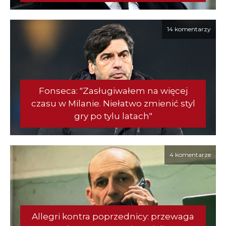
14 komentarzy
Fonseca: "Zasługiwałem na więcej
czasu w Milanie. Niełatwo zmienić styl
gry po tylu latach"
4 komentarze
Allegri kontra poprzednicy: przewaga