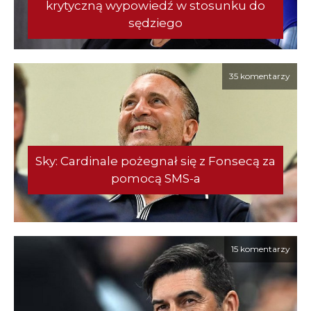
krytyczną wypowiedź w stosunku do
sędziego
35 komentarzy
Sky: Cardinale pożegnał się z Fonsecą za
pomocą SMS-a
15 komentarzy