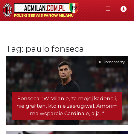
☰
Tag: paulo fonseca
10 komentarzy
Fonseca: "W Milanie, za mojej kadencji,
nie grał ten, kto nie zasługiwał. Amorim
ma wsparcie Cardinale, a ja..."