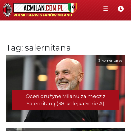
☰
Tag: salernitana
3 komentarze
Oceń drużynę Milanu za mecz z
Salernitaną (38. kolejka Serie A)