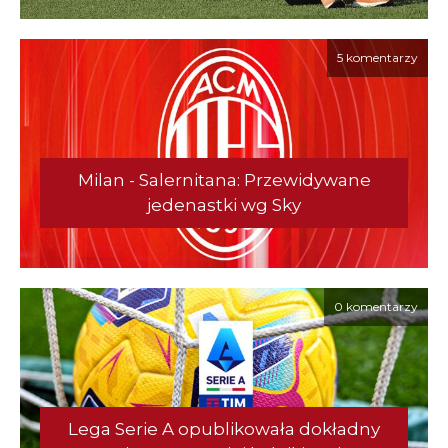
5 komentarzy
Milan - Salernitana: Przewidywane
jedenastki wg Sky
0 komentarzy
Lega Serie A opublikowała dokładny