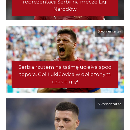
reprezentacji Serbii na mecze Ligi
Narodów
6 komentarzy
Serbia rzutem na taśmę uciekła spod
topora. Gol Luki Jovica w doliczonym
czasie gry!
3 komentarze