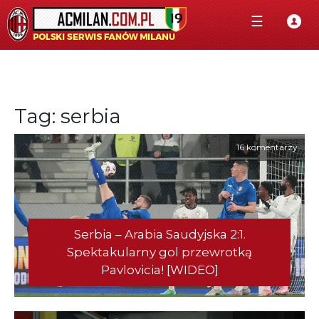
☰
Tag: serbia
16 komentarzy
Serbia – Arabia Saudyjska 2:1.
Spektakularny gol przewrotką
Pavlovicia! [WIDEO]