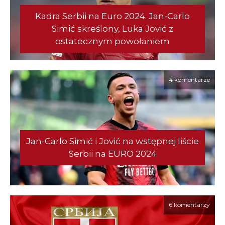
Kadra Serbii na Euro 2024. Jan-Carlo
Simić skreślony, Luka Jović z
ostatecznym powołaniem
4 komentarze
Jan-Carlo Simić i Jović na wstępnej liście
Serbii na EURO 2024
6 komentarzy