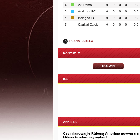
4.
AS Roma
0
0
0
0
0-0
5.
Atalanta BC
0
0
0
0
0-0
6.
Bologna FC
0
0
0
0
0-0
7.
Cagliari Calcio
0
0
0
0
0-0
PEŁNA TABELA
KONTUZJE
ROZWIŃ
ISS
ANKIETA
Czy mianowanie Rúbena Amorima nowym tre
Milanu to właściwy wybór?