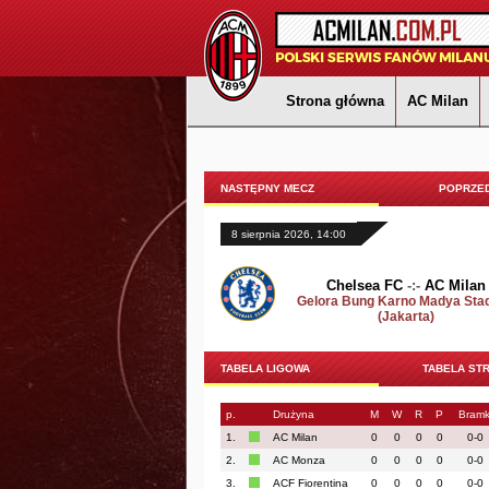
Strona główna
AC Milan
NASTĘPNY MECZ
POPRZED
8 sierpnia 2026, 14:00
Chelsea FC
-:-
AC Milan
Gelora Bung Karno Madya Sta
(Jakarta)
TABELA LIGOWA
TABELA ST
p.
Drużyna
M
W
R
P
Bramk
1.
AC Milan
0
0
0
0
0-0
2.
AC Monza
0
0
0
0
0-0
3.
ACF Fiorentina
0
0
0
0
0-0