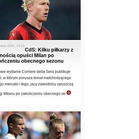
etnia 2024, 13:21
CdS: Kilku piłkarzy z
nością opuści Milan po
ończeniu obecnego sezonu
owe wydanie Corriere della Sera publikuje
uł, w którym porusza temat nadchodzącego
ego mercato i tego, jacy zawodnicy opuszczą
gi Milanu po zakończeniu obecnego se