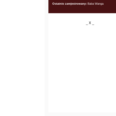
Ostatnio zarejestrowany:
Baba Wanga
_ X _