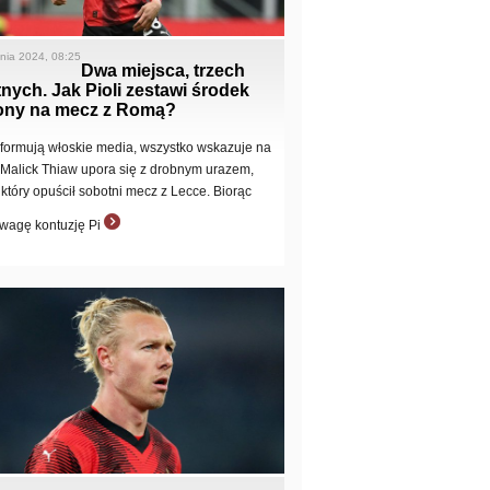
tnia 2024, 08:25
Dwa miejsca, trzech
nych. Jak Pioli zestawi środek
ony na mecz z Romą?
nformują włoskie media, wszystko wskazuje na
e Malick Thiaw upora się z drobnym urazem,
 który opuścił sobotni mecz z Lecce. Biorąc
wagę kontuzję Pi