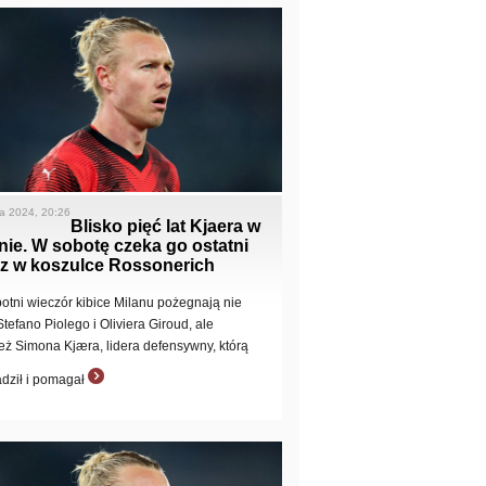
a 2024, 20:26
Blisko pięć lat Kjaera w
nie. W sobotę czeka go ostatni
z w koszulce Rossonerich
otni wieczór kibice Milanu pożegnają nie
Stefano Piolego i Oliviera Giroud, ale
eż Simona Kjæra, lidera defensywny, którą
dził i pomagał