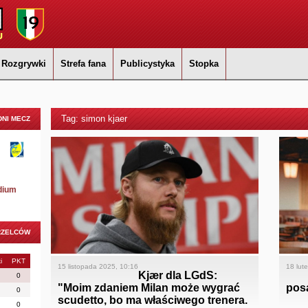
Rozgrywki
Strefa fana
Publicystyka
Stopka
Tag: simon kjaer
NI MECZ
dium
RZELCÓW
i
PKT
15 listopada 2025, 10:16
18 lut
Kjær dla LGdS:
0
"Moim zdaniem Milan może wygrać
posa
0
scudetto, bo ma właściwego trenera.
0