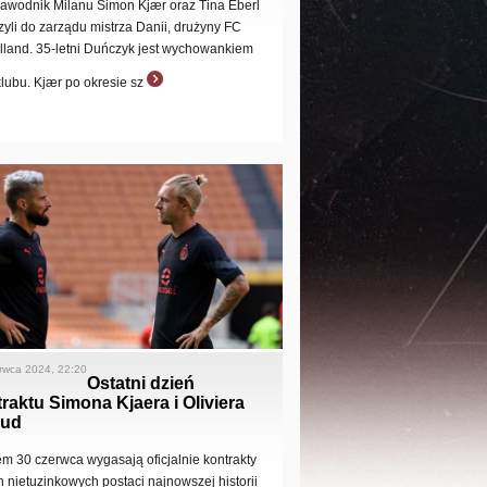
zawodnik Milanu Simon Kjær oraz Tina Eberl
zyli do zarządu mistrza Danii, drużyny FC
ylland. 35-letni Duńczyk jest wychowankiem
klubu. Kjær po okresie sz
rwca 2024, 22:20
Ostatni dzień
raktu Simona Kjaera i Oliviera
oud
em 30 czerwca wygasają oficjalnie kontrakty
 nietuzinkowych postaci najnowszej historii