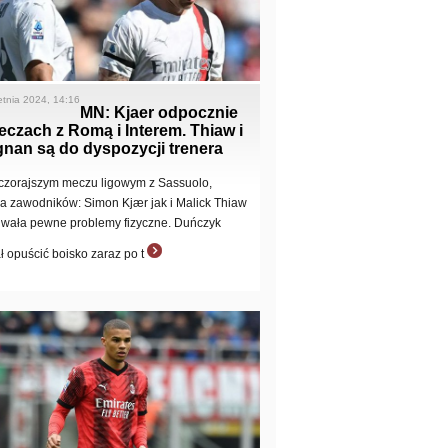
etnia 2024, 14:16
MN: Kjaer odpocznie
czach z Romą i Interem. Thiaw i
nan są do dyspozycji trenera
zorajszym meczu ligowym z Sassuolo,
a zawodników: Simon Kjær jak i Malick Thiaw
wała pewne problemy fizyczne. Duńczyk
ł opuścić boisko zaraz po t