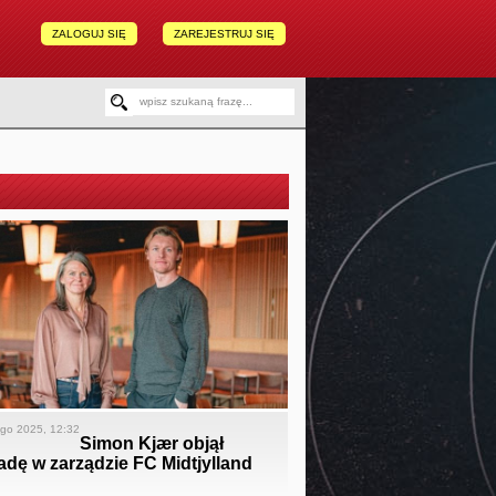
ZALOGUJ SIĘ
ZAREJESTRUJ SIĘ
ego 2025, 12:32
Simon Kjær objął
dę w zarządzie FC Midtjylland