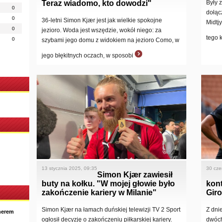
Teraz wiadomo, kto dowodzi"
Były 
0
dołąc
0
36-letni Simon Kjær jest jak wielkie spokojne
Midtj
0
jezioro. Woda jest wszędzie, wokół niego: za
tego 
0
szybami jego domu z widokiem na jezioro Como, w
jego błękitnych oczach, w sposobi
13 stycznia 2025, 09:35
30 cze
Simon Kjær zawiesił
buty na kołku. "W mojej głowie było
kont
zakończenie kariery w Milanie"
Gir
Simon Kjær na łamach duńskiej telewizji TV 2 Sport
Z dni
nerem
ogłosił decyzję o zakończeniu piłkarskiej kariery.
dwóch