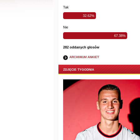
Tak
32.62%
Nie
67.38%
282 oddanych głosów
ARCHIWUM ANKIET
ZDJĘCIE TYGODNIA