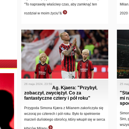
"To naprawdę właściwy czas, aby zamknąć ten
Milan
rozdział w moim życiu"&
2020 
26 maja 2024, 23:59
25 maj
Ag. Kjaera: "Przybył,
zobaczył, zwyciężył. Co za
"Sta
fantastyczne cztery i pół roku"
mi r
spo
Przygoda Simona Kjæra z Milanem zakończyła się
Simon
wczoraj po czterech i pół roku. Było to spełnienie
Siro,
marzeń duńskiego obrońcy, który wkupił się w serca
wszys
kibiców Milanu