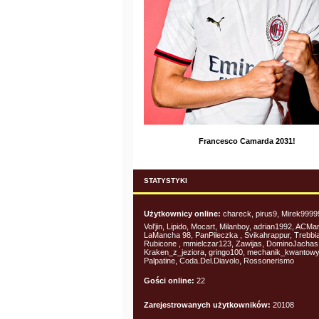
Francesco Camarda 2031!
STATYSTYKI
Użytkownicy online:
chareck, pirus9, Mirek9999
Vol'jin, Lipido, Mocart, Milanboy, adrian1992, ACMa
LaMancha 98, PanPileczka , Svikahrappur, Trebbi
Rubicone , mmielczar123, Zawijas, DominoJachas
Kraken_z_jeziora, gringo100, mechanik_kwantowy
Palpatine, Coda.Del.Diavolo, Rossonerismo
Gości online:
22
Zarejestrowanych użytkowników:
20108