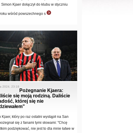
. Simon Kjaer dołączył do klubu w styczniu
roku wśród powszechnego s
a 2024, 23:18
Pożegnanie Kjaera:
liście się moją rodziną. Daliście
adość, której się nie
dziewałem"
 Kjaer, który po raz ostatni wystąpił na San
 pożegnał się z fanami tymi słowami: "Chcę
tkim podziękować, nie jest to dla mnie łatwe w