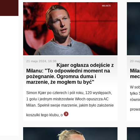
21 maja 2024, 16:36
20 maj
Kjaer ogłasza odejście z
Milanu: "To odpowiedni moment na
Mila
pożegnanie. Ogromna duma i
mec
marzenie, że mogłem tu być"
W sob
Simon Kjær po czterech i pół roku, 120 występach,
tylko 
1 golu i jednym mistrzostwie Włoch opuszcza AC
równi
Milan. Spełnił swoje marzenie, jakim było założenie
prowa
koszulki tego klubu, o