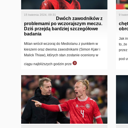
15 kwietnia 2024, 09:31
9 kwie
Dwóch zawodników z
problemami po wczorajszym meczu.
chęt
Dziś przejdą bardziej szczegółowe
obr
badania
Jak i
Milan wrócił wczoraj do Mediolanu z punktem w
to, ż
kieszeni oraz dwoma zawodnikami (Simon Kjær i
przez
Malick Thiaw), których stan zostanie oceniony w
pod u
ciągu najbliższych godzin prze