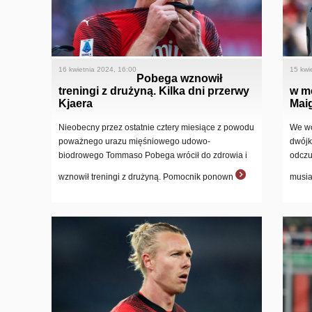
16 kwietnia 2024, 16:00
15 kwi
Pobega wznowił
treningi z drużyną. Kilka dni przerwy
w me
Kjaera
Maig
Nieobecny przez ostatnie cztery miesiące z powodu
We wc
poważnego urazu mięśniowego udowo-
dwójk
biodrowego Tommaso Pobega wrócił do zdrowia i
odczu
wznowił treningi z drużyną. Pomocnik ponown
musia