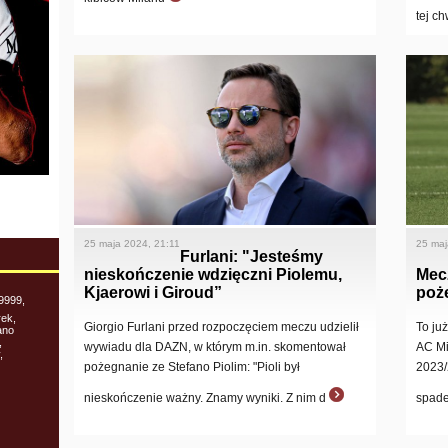
tej ch
25 maja 2024, 21:11
25 maj
Furlani: "Jesteśmy
nieskończenie wdzięczni Piolemu,
Mecz
Kjaerowi i Giroud”
poż
9999,
rek,
Giorgio Furlani przed rozpoczęciem meczu udzielił
To ju
ano
,
wywiadu dla DAZN, w którym m.in. skomentował
AC Mi
,
pożegnanie ze Stefano Piolim: "Pioli był
2023/
nieskończenie ważny. Znamy wyniki. Z nim d
spade