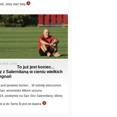
wili, żeby stać tutaj
a 2024, 12:03
To już jest koniec...
 z Salernitaną w cieniu wielkich
egnań
ż jest (prawie) koniec... W sobotę wieczorem
lan, wicemistrz Włoch sezonu
24, podejmie na San Siro Salernitanę, której
k w do Serie B jest od dawna