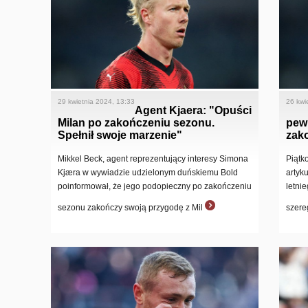
29 kwietnia 2024, 13:33
26 kwi
Agent Kjaera: "Opuści
Milan po zakończeniu sezonu.
pew
Spełnił swoje marzenie"
zak
Mikkel Beck, agent reprezentujący interesy Simona
Piątk
Kjæra w wywiadzie udzielonym duńskiemu Bold
artyk
poinformował, że jego podopieczny po zakończeniu
letni
sezonu zakończy swoją przygodę z Mil
szere