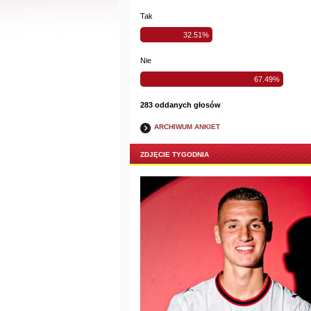
Tak
32.51%
Nie
67.49%
283 oddanych głosów
ARCHIWUM ANKIET
ZDJĘCIE TYGODNIA