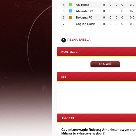
4.
AS Roma
0
0
0
0
0-0
5.
Atalanta BC
0
0
0
0
0-0
6.
Bologna FC
0
0
0
0
0-0
7.
Cagliari Calcio
0
0
0
0
0-0
PEŁNA TABELA
KONTUZJE
ROZWIŃ
ISS
ANKIETA
Czy mianowanie Rúbena Amorima nowym tre
Milanu to właściwy wybór?