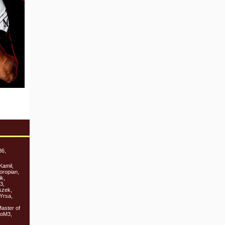
86,
Kamil,
oropian,
ik,
3,
szek,
Yrsa,
aster of
loM3,
,