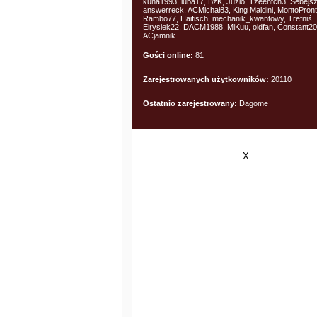
kuna1993, luba17, BzK, Juzio, Tzeentch3, Sebejs
answerreck, ACMichał83, King Maldini, MontoPront
Rambo77, Haifisch, mechanik_kwantowy, Trefniś,
Elrysiek22, DACM1988, MiKuu, oldfan, Constant20
ACjamnik
Gości online:
81
Zarejestrowanych użytkowników:
20110
Ostatnio zarejestrowany:
Dagome
_ X _