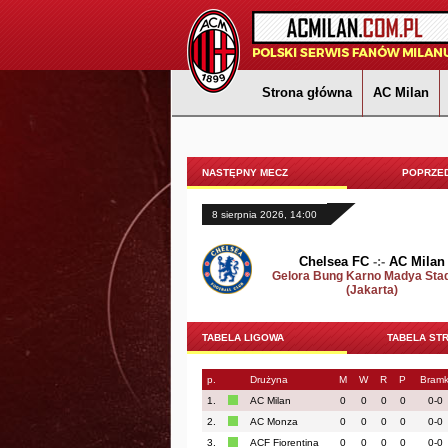
Strona główna
AC Milan
NASTĘPNY MECZ
POPRZED
8 sierpnia 2026, 14:00
Chelsea FC
-:-
AC Milan
Gelora Bung Karno Madya Sta
(Jakarta)
TABELA LIGOWA
TABELA ST
p.
Drużyna
M
W
R
P
Bramk
1.
AC Milan
0
0
0
0
0-0
2.
AC Monza
0
0
0
0
0-0
3.
ACF Fiorentina
0
0
0
0
0-0