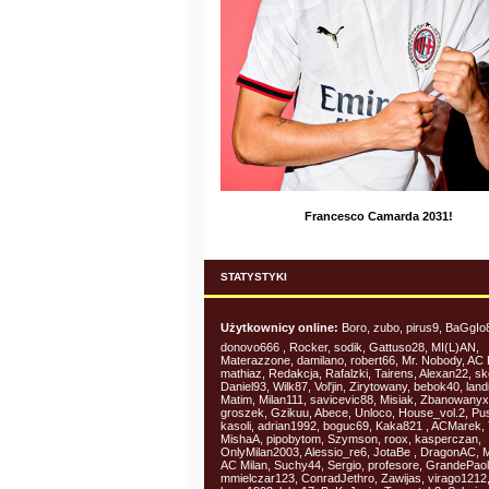
Francesco Camarda 2031!
STATYSTYKI
Użytkownicy online:
Boro, zubo, pirus9, BaGgIo
donovo666 , Rocker, sodik, Gattuso28, MI(L)AN,
Materazzone, damilano, robert66, Mr. Nobody, AC 
mathiaz, Redakcja, Rafalzki, Tairens, Alexan22, sk
Daniel93, Wilk87, Vol'jin, Zirytowany, bebok40, land
Matim, Milan111, savicevic88, Misiak, Zbanowanyx
groszek, Gzikuu, Abece, Unloco, House_vol.2, Pu
kasoli, adrian1992, boguc69, Kaka821 , ACMarek, 
MishaA, pipobytom, Szymson, roox, kasperczan,
OnlyMilan2003, Alessio_re6, JotaBe , DragonAC, M
AC Milan, Suchy44, Sergio, profesore, GrandePao
mmielczar123, ConradJethro, Zawijas, virago1212