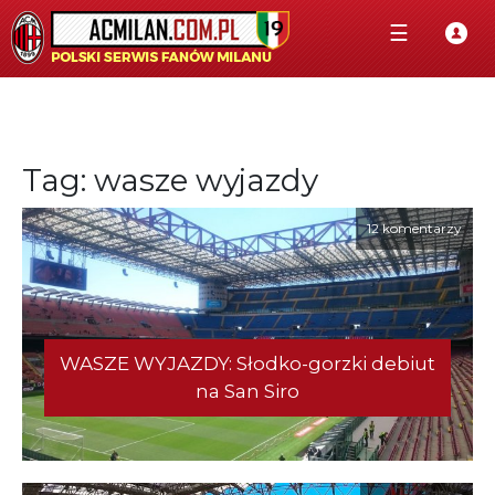
☰
Tag: wasze wyjazdy
12 komentarzy
WASZE WYJAZDY: Słodko-gorzki debiut
na San Siro