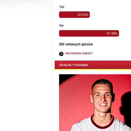
Tak
32.62%
Nie
67.38%
282 oddanych głosów
ARCHIWUM ANKIET
ZDJĘCIE TYGODNIA