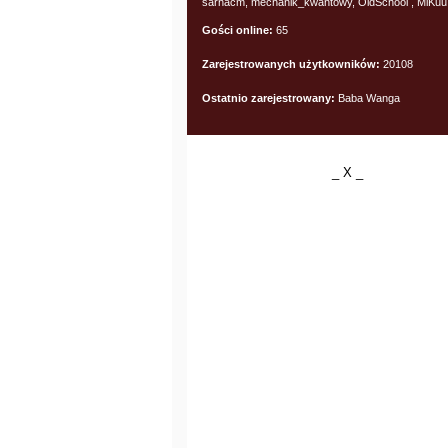
sarnacm, mechanik_kwantowy, OldSchool , MiKuu
Gości online:
65
Zarejestrowanych użytkowników:
20108
Ostatnio zarejestrowany:
Baba Wanga
_ X _