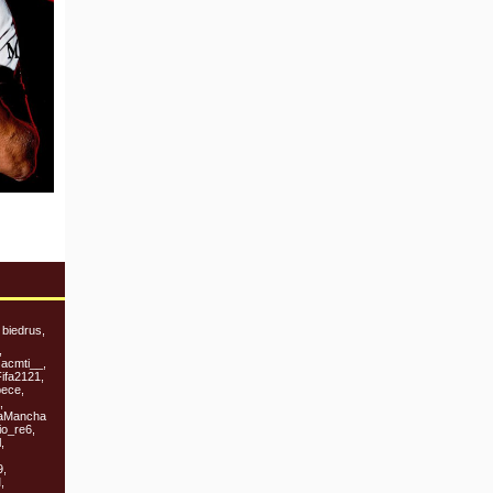
 biedrus,
,
 acmti__,
ifa2121,
bece,
,
 LaMancha
io_re6,
,
9,
,