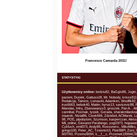
Francesco Camarda 2031!
STATYSTYKI
Użytkownicy online:
bedziu82, BaGgIo86, Jogin,
pazioni, Dusiek, Gattuso28, Mr. Nobody, krisss811
Redakcja, Tairens, Lomaxini, Adamken, Woolfik92,
irus6663, bebok40, Matim, hyrus13, savicevic88, F
Manolas, b4ry, Zbanowanyx3, groszek, Pan A. , A
cannibal, Posmak, tysiok, Gerada, sharakmilanista
staarek, Nizial86, Cisek666, Zdziebol, ACMarek,
98, POE, pipobytom, Szymson, kasperczan, Aless
Mil_online, Giovanni Parafango, yogi1973, hejpawel
Cykfuch, emil373, Andy89, Rossonero., MikoMiko,
gringo100, Peter_AC, Tzeentch3, Piotr88Pl, Zoro_
M3TR0, Przemo9094, k__f__c, Przemek1899ACM