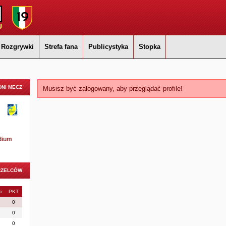
Rozgrywki
Strefa fana
Publicystyka
Stopka
NI MECZ
Musisz być zalogowany, aby przeglądać profile!
dium
RZELCÓW
i
PKT
0
0
0