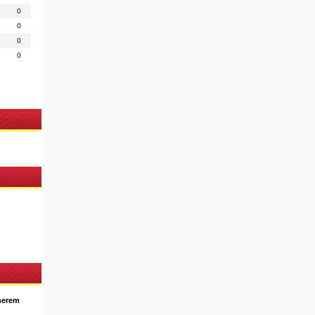
0
0
0
0
nerem