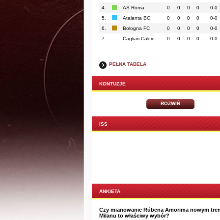
4.
AS Roma
0
0
0
0
0-0
5.
Atalanta BC
0
0
0
0
0-0
6.
Bologna FC
0
0
0
0
0-0
7.
Cagliari Calcio
0
0
0
0
0-0
PEŁNA TABELA
KONTUZJE
ROZWIŃ
ISS
ANKIETA
Czy mianowanie Rúbena Amorima nowym tre
Milanu to właściwy wybór?