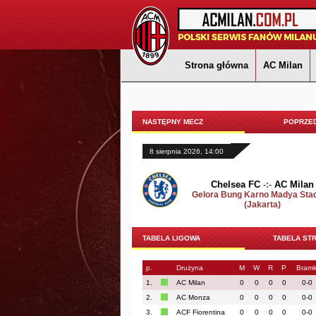
Strona główna
AC Milan
NASTĘPNY MECZ
POPRZED
8 sierpnia 2026, 14:00
Chelsea FC
-:-
AC Milan
Gelora Bung Karno Madya Sta
(Jakarta)
TABELA LIGOWA
TABELA ST
p.
Drużyna
M
W
R
P
Bramk
1.
AC Milan
0
0
0
0
0-0
2.
AC Monza
0
0
0
0
0-0
3.
ACF Fiorentina
0
0
0
0
0-0