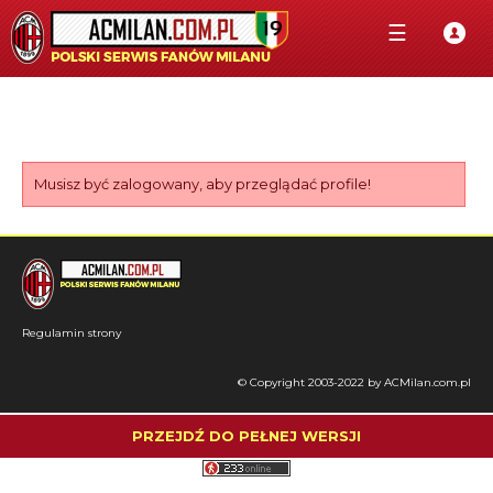
☰
Musisz być zalogowany, aby przeglądać profile!
Regulamin strony
© Copyright 2003-2022 by ACMilan.com.pl
PRZEJDŹ DO PEŁNEJ WERSJI