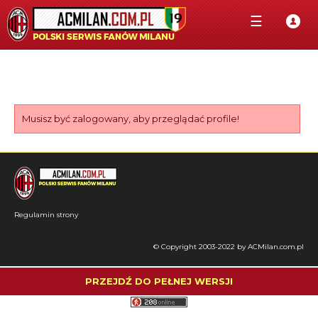
☰
Musisz być zalogowany, aby przeglądać profile!
Regulamin strony
© Copyright 2003-2022 by ACMilan.com.pl
PRZEJDŹ DO PEŁNEJ WERSJI