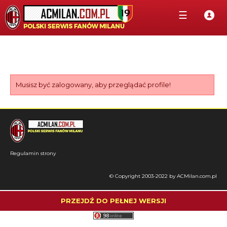
☰
Musisz być zalogowany, aby przeglądać profile!
Regulamin strony
© Copyright 2003-2022 by ACMilan.com.pl
PRZEJDŹ DO PEŁNEJ WERSJI