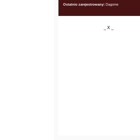
Ostatnio zarejestrowany:
Dagome
_ X _