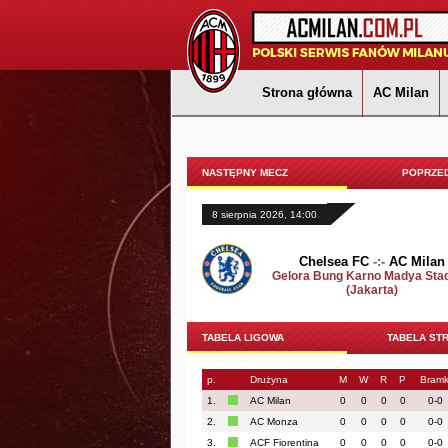
Strona główna
AC Milan
NASTĘPNY MECZ
POPRZED
8 sierpnia 2026, 14:00
Chelsea FC
-:-
AC Milan
Gelora Bung Karno Madya Sta
(Jakarta)
TABELA LIGOWA
TABELA ST
p.
Drużyna
M
W
R
P
Bramk
1.
AC Milan
0
0
0
0
0-0
2.
AC Monza
0
0
0
0
0-0
3.
ACF Fiorentina
0
0
0
0
0-0