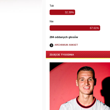
Tak
32.39%
Nie
67.61%
284 oddanych głosów
ARCHIWUM ANKIET
ZDJĘCIE TYGODNIA