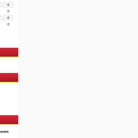
0
0
0
0
nerem