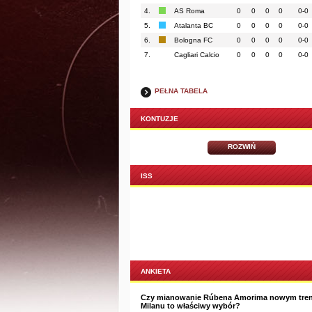
4.
AS Roma
0
0
0
0
0-0
5.
Atalanta BC
0
0
0
0
0-0
6.
Bologna FC
0
0
0
0
0-0
7.
Cagliari Calcio
0
0
0
0
0-0
PEŁNA TABELA
KONTUZJE
ROZWIŃ
ISS
ANKIETA
Czy mianowanie Rúbena Amorima nowym tre
Milanu to właściwy wybór?