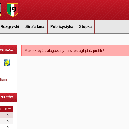
Rozgrywki
Strefa fana
Publicystyka
Stopka
NI MECZ
Musisz być zalogowany, aby przeglądać profile!
dium
RZELCÓW
i
PKT
0
0
0