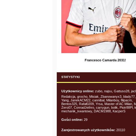
Francesco Camarda 2031!
STATYSTYKI
Użytkownicy online:
zubo, najsu, Gattuso28, jac
Redakcja, grocho, Misiak, Zbanowanyx3, blady77, 
Yang, JanekACM22, cannibal, Milanboy, filipacm,
Bentos325, Rafał0209, Yrsa, Master of AC Milan, 
Zero07, ConradJethro, carrygun, bolik, Piotr88Pl, 
mechanik_kwantowy, DACM1988, KacperS
Gości online:
29
Zarejestrowanych użytkowników:
20110