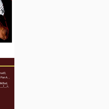
hud3,
Pan A. ,
MikBud,
k__f__c,