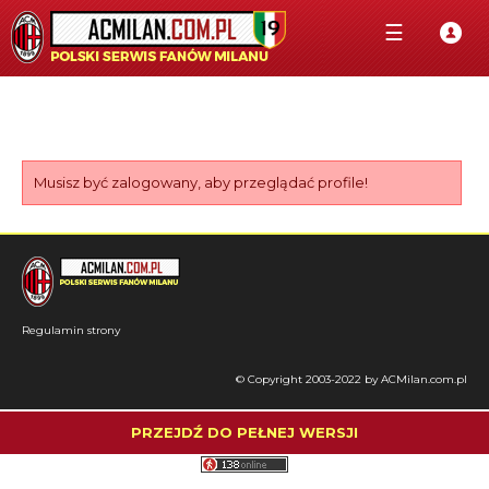
☰
Musisz być zalogowany, aby przeglądać profile!
Regulamin strony
© Copyright 2003-2022 by ACMilan.com.pl
PRZEJDŹ DO PEŁNEJ WERSJI