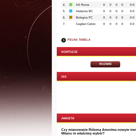
4.
AS Roma
0
0
0
0
0-0
5.
Atalanta BC
0
0
0
0
0-0
6.
Bologna FC
0
0
0
0
0-0
7.
Cagliari Calcio
0
0
0
0
0-0
PEŁNA TABELA
KONTUZJE
ROZWIŃ
ISS
ANKIETA
Czy mianowanie Rúbena Amorima nowym tre
Milanu to właściwy wybór?