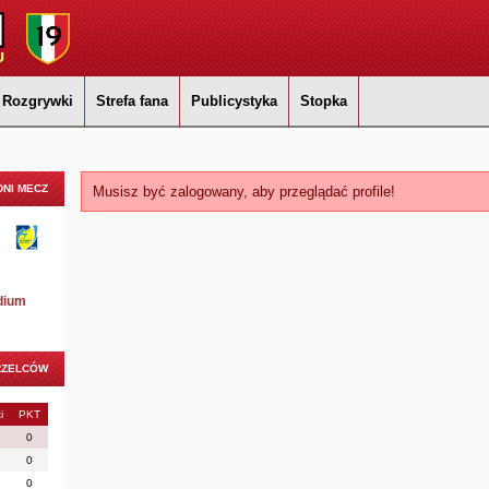
Rozgrywki
Strefa fana
Publicystyka
Stopka
NI MECZ
Musisz być zalogowany, aby przeglądać profile!
dium
RZELCÓW
i
PKT
0
0
0