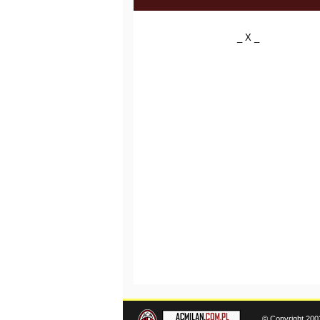
_ X _
© Copyright 200