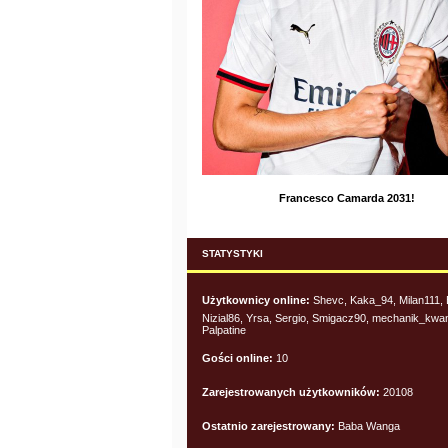
Francesco Camarda 2031!
STATYSTYKI
Użytkownicy online:
Shevc, Kaka_94, Milan111, 
Nizial86, Yrsa, Sergio, Smigacz90, mechanik_kwa
Palpatine
Gości online:
10
Zarejestrowanych użytkowników:
20108
Ostatnio zarejestrowany:
Baba Wanga