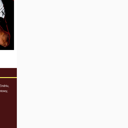
Endriu,
ntowy,