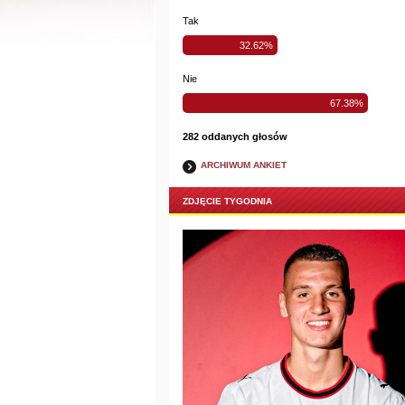
Tak
32.62%
Nie
67.38%
282 oddanych głosów
ARCHIWUM ANKIET
ZDJĘCIE TYGODNIA