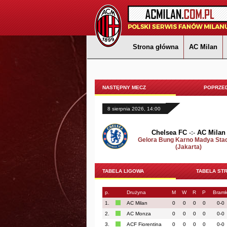
Strona główna
AC Milan
NASTĘPNY MECZ
POPRZED
8 sierpnia 2026, 14:00
Chelsea FC
-:-
AC Milan
Gelora Bung Karno Madya Sta
(Jakarta)
TABELA LIGOWA
TABELA ST
p.
Drużyna
M
W
R
P
Bramk
1.
AC Milan
0
0
0
0
0-0
2.
AC Monza
0
0
0
0
0-0
3.
ACF Fiorentina
0
0
0
0
0-0