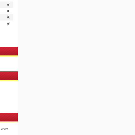
0
0
0
0
nerem