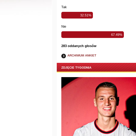
Tak
32.51%
Nie
67.49%
283 oddanych głosów
ARCHIWUM ANKIET
ZDJĘCIE TYGODNIA