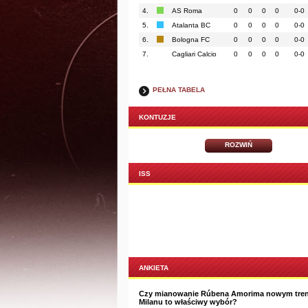
4.
AS Roma
0
0
0
0
0-0
5.
Atalanta BC
0
0
0
0
0-0
6.
Bologna FC
0
0
0
0
0-0
7.
Cagliari Calcio
0
0
0
0
0-0
PEŁNA TABELA
KONTUZJE
ROZWIŃ
ISS
ANKIETA
Czy mianowanie Rúbena Amorima nowym tre
Milanu to właściwy wybór?