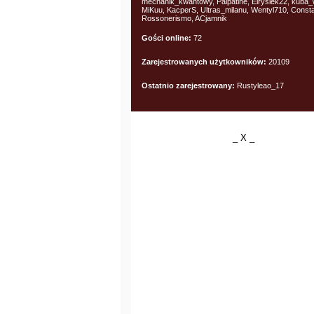
mechanik_kwantowy, Palpatine, Elrysiek22, kuba_
MiKuu, KacperS, Ultras_milanu, Wentyl710, Const
Rossonerismo, ACjamnik
Gości online:
72
Zarejestrowanych użytkowników:
20109
Ostatnio zarejestrowany:
Rustyleao_17
_ X _