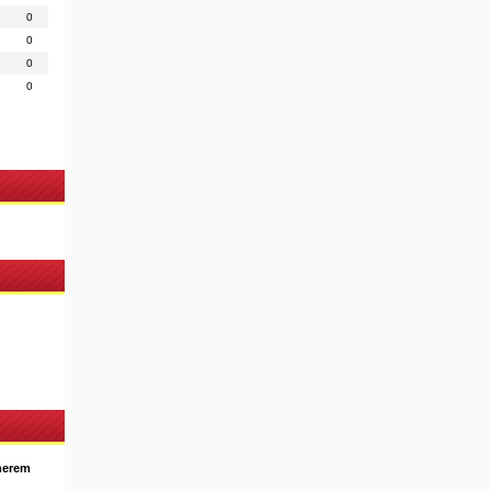
0
0
0
0
nerem