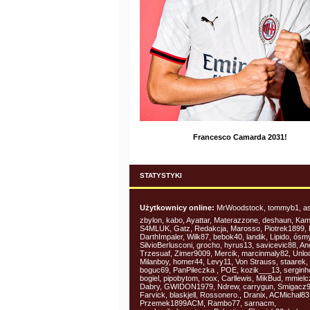
Francesco Camarda 2031!
STATYSTYKI
Użytkownicy online:
MrWoodstock, tommyb1, as
zbylon, kabo, Ayattar, Materazzone, deshaun, Kam
S4MLUK, Gatz, Redakcja, Marosso, Piotrek1899, 
DarthImpaler, Wilk87, bebok40, landik, Lipido, ósm
SilvioBerlusconi, grocho, hyrus13, savicevic88, An
Trzesuaf, Zimer9009, Mercik, marcinmaly82, Unlo
Milanboy, homer44, Levy11, Von Strauss, staarek,
boguc69, PanPileczka , POE, kozik___13, serginh
bogiel, pipobytom, roox, Carllewis, MikBud, mmiel
Dabry, GWIDON1979, Ndrew, carrygun, Smigacz9
Farvick, blaskjell, Rossonero., Dranix, ACMichał83
Przemek1899ACM, Rambo77, sarnacm,