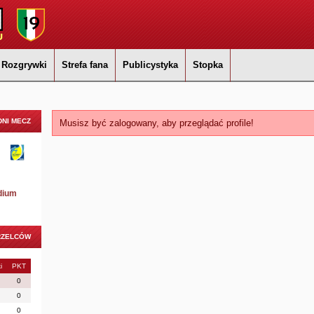
Rozgrywki
Strefa fana
Publicystyka
Stopka
NI MECZ
Musisz być zalogowany, aby przeglądać profile!
dium
RZELCÓW
i
PKT
0
0
0