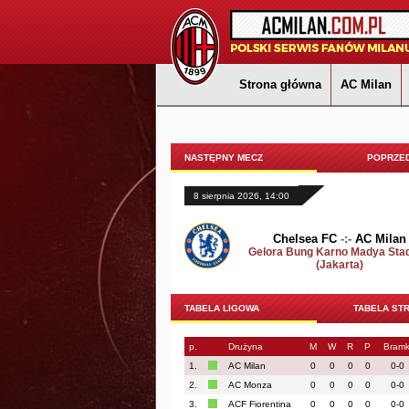
Strona główna
AC Milan
NASTĘPNY MECZ
POPRZED
8 sierpnia 2026, 14:00
Chelsea FC
-:-
AC Milan
Gelora Bung Karno Madya Sta
(Jakarta)
TABELA LIGOWA
TABELA ST
p.
Drużyna
M
W
R
P
Bramk
1.
AC Milan
0
0
0
0
0-0
2.
AC Monza
0
0
0
0
0-0
3.
ACF Fiorentina
0
0
0
0
0-0