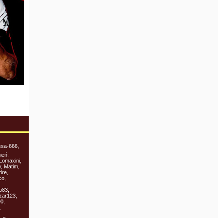
sa-666,
ień,
Lomaxini,
y, Matim,
dre,
co,
o83,
czar123,
0,
,