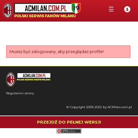
☰
Musisz być zalogowany, aby przeglądać profile!
Regulamin strony
© Copyright 2003-2022 by ACMilan.com.pl
PRZEJDŹ DO PEŁNEJ WERSJI