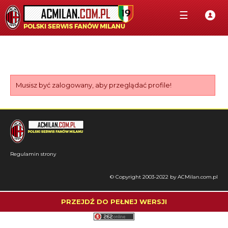
☰
Musisz być zalogowany, aby przeglądać profile!
Regulamin strony
© Copyright 2003-2022 by ACMilan.com.pl
PRZEJDŹ DO PEŁNEJ WERSJI