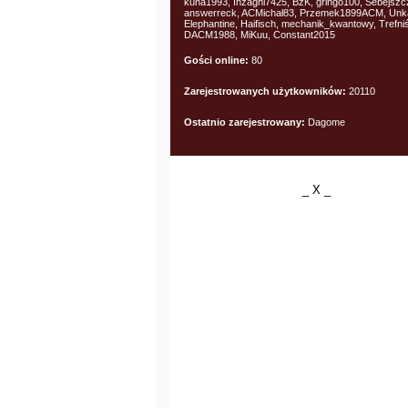
kuna1993, Inzaghi7425, BzK, gringo100, Sebejszc
answerreck, ACMichał83, Przemek1899ACM, Unk
Elephantine, Haifisch, mechanik_kwantowy, Trefniś
DACM1988, MiKuu, Constant2015
Gości online:
80
Zarejestrowanych użytkowników:
20110
Ostatnio zarejestrowany:
Dagome
_ X _