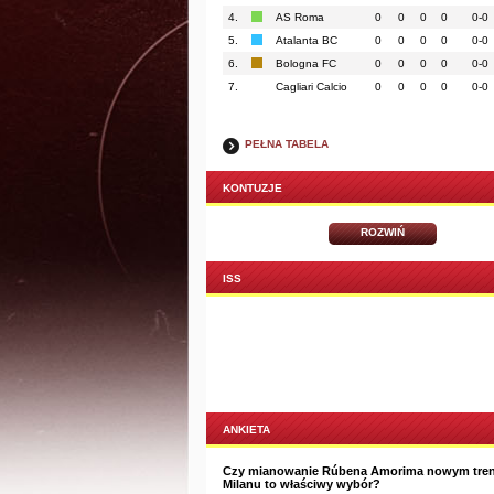
4.
AS Roma
0
0
0
0
0-0
5.
Atalanta BC
0
0
0
0
0-0
6.
Bologna FC
0
0
0
0
0-0
7.
Cagliari Calcio
0
0
0
0
0-0
PEŁNA TABELA
KONTUZJE
ROZWIŃ
ISS
ANKIETA
Czy mianowanie Rúbena Amorima nowym tre
Milanu to właściwy wybór?