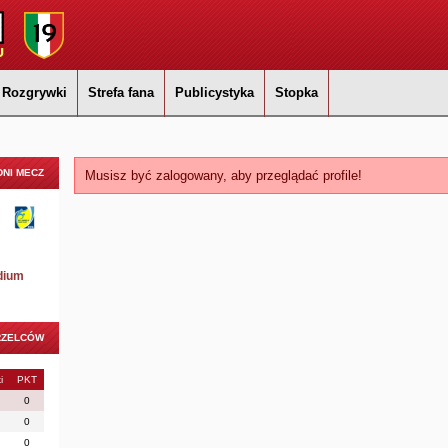
Rozgrywki
Strefa fana
Publicystyka
Stopka
NI MECZ
Musisz być zalogowany, aby przeglądać profile!
dium
RZELCÓW
i
PKT
0
0
0