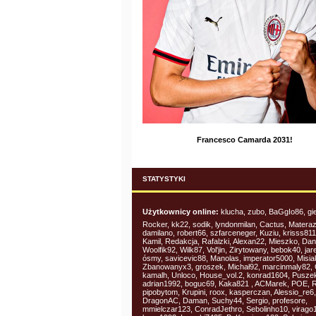
Francesco Camarda 2031!
STATYSTYKI
Użytkownicy online:
klucha, zubo, BaGgIo86, g
Rocker, kk22, sodik, lyndonmilan, Cactus, Matera
damilano, robert66, szfarceneger, Kuziu, krisss81
Kamil, Redakcja, Rafalzki, Alexan22, Mieszko, Dan
Woolfik92, Wilk87, Vol'jin, Zirytowany, bebok40, ja
ósmy, savicevic88, Manolas, imperator5000, Misia
Zbanowanyx3, groszek, Michał92, marcinmaly82, 
kamalh, Unloco, House_vol.2, konrad1604, Puszek,
adrian1992, boguc69, Kaka821 , ACMarek, POE, 
pipobytom, Krupini, roox, kasperczan, Alessio_re6,
DragonAC, Daman, Suchy44, Sergio, profesore,
mmielczar123, ConradJethro, Sebolinho10, virago