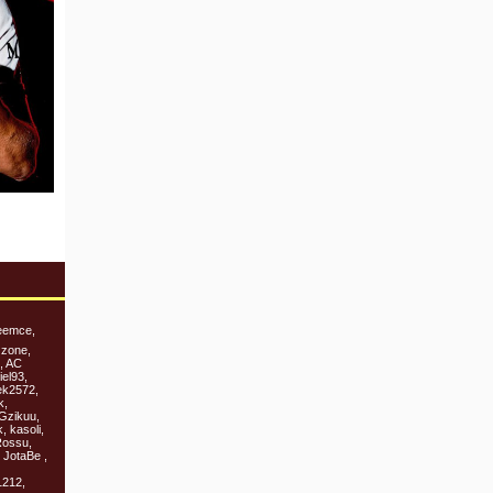
ieemce,
zzone,
1, AC
iel93,
rek2572,
k,
Gzikuu,
 kasoli,
Rossu,
 JotaBe ,
1212,