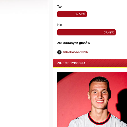
Tak
32.51%
Nie
67.49%
283 oddanych głosów
ARCHIWUM ANKIET
ZDJĘCIE TYGODNIA