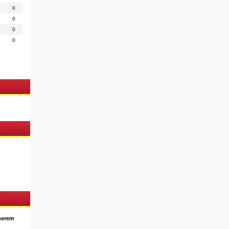
0
0
0
0
nerem