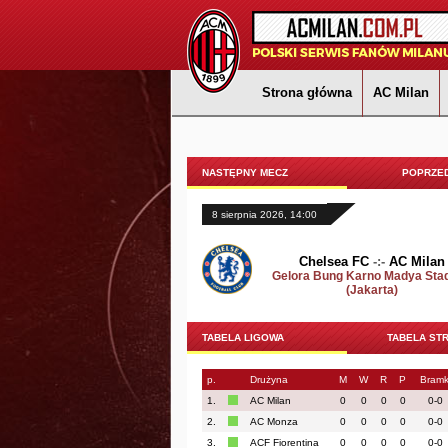
Strona główna
AC Milan
NASTĘPNY MECZ
POPRZED
8 sierpnia 2026, 14:00
Chelsea FC
-:-
AC Milan
Gelora Bung Karno Madya Sta
(Jakarta)
TABELA LIGOWA
TABELA ST
p.
Drużyna
M
W
R
P
Bramk
1.
AC Milan
0
0
0
0
0-0
2.
AC Monza
0
0
0
0
0-0
3.
ACF Fiorentina
0
0
0
0
0-0