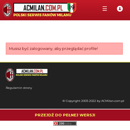
☰
Musisz być zalogowany, aby przeglądać profile!
Regulamin strony
© Copyright 2003-2022 by ACMilan.com.pl
PRZEJDŹ DO PEŁNEJ WERSJI