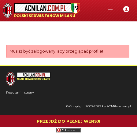
☰
Musisz być zalogowany, aby przeglądać profile!
Regulamin strony
© Copyright 2003-2022 by ACMilan.com.pl
PRZEJDŹ DO PEŁNEJ WERSJI