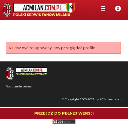
☰
Musisz być zalogowany, aby przeglądać profile!
Regulamin strony
© Copyright 2003-2022 by ACMilan.com.pl
PRZEJDŹ DO PEŁNEJ WERSJI