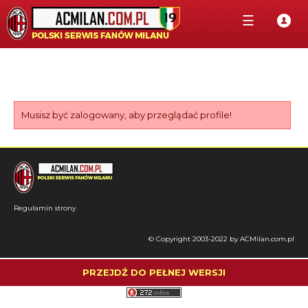
☰
Musisz być zalogowany, aby przeglądać profile!
Regulamin strony
© Copyright 2003-2022 by ACMilan.com.pl
PRZEJDŹ DO PEŁNEJ WERSJI