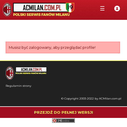
☰
Musisz być zalogowany, aby przeglądać profile!
Regulamin strony
© Copyright 2003-2022 by ACMilan.com.pl
PRZEJDŹ DO PEŁNEJ WERSJI