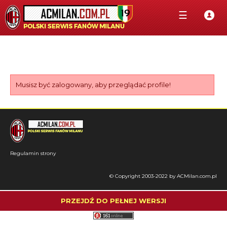
☰
Musisz być zalogowany, aby przeglądać profile!
Regulamin strony
© Copyright 2003-2022 by ACMilan.com.pl
PRZEJDŹ DO PEŁNEJ WERSJI