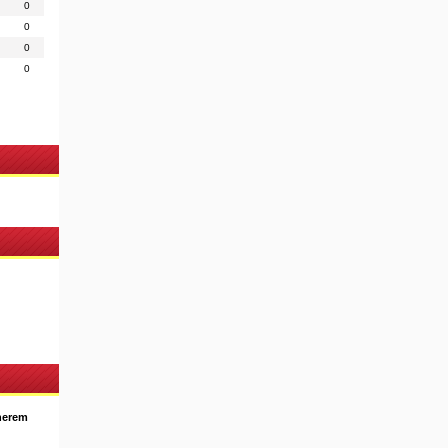
0
0
0
0
nerem