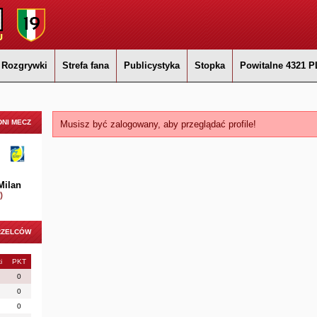
Rozgrywki
Strefa fana
Publicystyka
Stopka
Powitalne 4321 P
NI MECZ
Musisz być zalogowany, aby przeglądać profile!
Milan
)
RZELCÓW
i
PKT
0
0
0