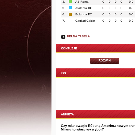
4.
AS Roma
0
0
0
0
0-0
5.
Atalanta BC
0
0
0
0
0-0
6.
Bologna FC
0
0
0
0
0-0
7.
Cagliari Calcio
0
0
0
0
0-0
PEŁNA TABELA
KONTUZJE
ROZWIŃ
ISS
ANKIETA
Czy mianowanie Rúbena Amorima nowym tre
Milanu to właściwy wybór?