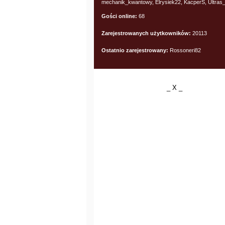
mechanik_kwantowy, Elrysiek22, KacperS, Ultras
Gości online:
68
Zarejestrowanych użytkowników:
20113
Ostatnio zarejestrowany:
Rossoneri82
_ X _