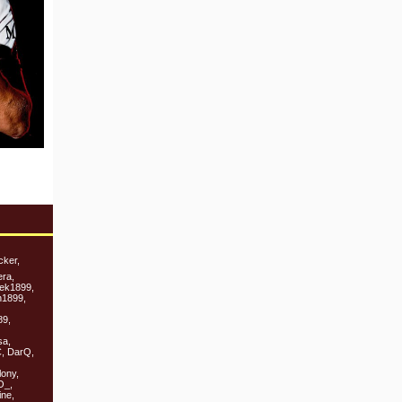
cker,
era,
rek1899,
n1899,
89,
sa,
C, DarQ,
lony,
O_,
ine,