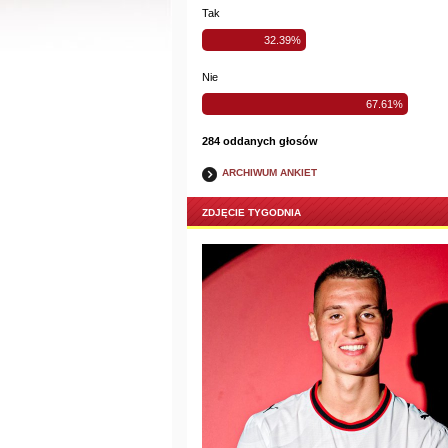
Tak
32.39%
Nie
67.61%
284 oddanych głosów
ARCHIWUM ANKIET
ZDJĘCIE TYGODNIA