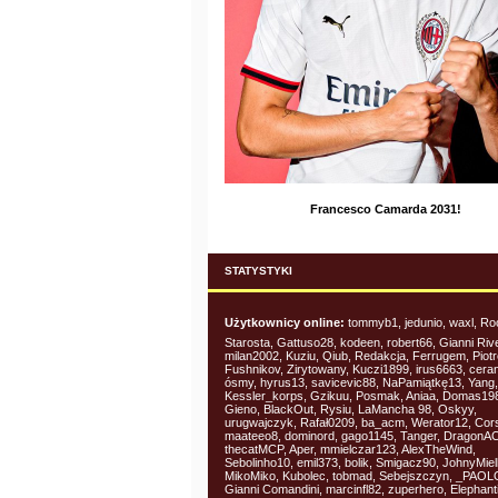
Francesco Camarda 2031!
STATYSTYKI
Użytkownicy online:
tommyb1, jedunio, waxl, Ro
Starosta, Gattuso28, kodeen, robert66, Gianni Riv
milan2002, Kuziu, Qiub, Redakcja, Ferrugem, Piot
Fushnikov, Zirytowany, Kuczi1899, irus6663, cera
ósmy, hyrus13, savicevic88, NaPamiątkę13, Yang,
Kessler_korps, Gzikuu, Posmak, Aniaa, Domas19
Gieno, BlackOut, Rysiu, LaMancha 98, Oskyy,
urugwajczyk, Rafał0209, ba_acm, Werator12, Cor
maateeo8, dominord, gago1145, Tanger, DragonA
thecatMCP, Aper, mmielczar123, AlexTheWind,
Sebolinho10, emil373, bolik, Smigacz90, JohnyMiel
MikoMiko, Kubolec, tobmad, Sebejszczyn, _PAOL
Gianni Comandini, marcinfl82, zuperhero, Elephant