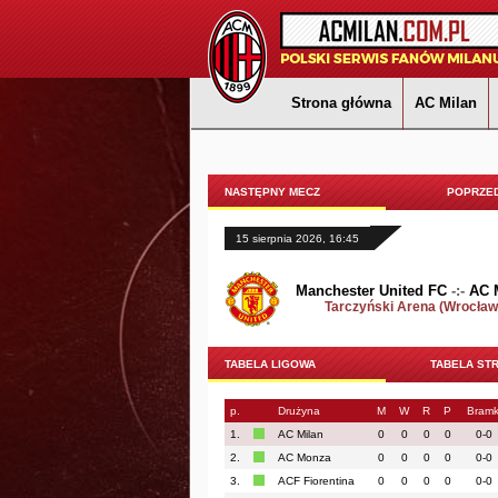
Strona główna
AC Milan
NASTĘPNY MECZ
POPRZED
15 sierpnia 2026, 16:45
Manchester United FC
-:-
AC 
Tarczyński Arena (Wrocław
TABELA LIGOWA
TABELA ST
p.
Drużyna
M
W
R
P
Bramk
1.
AC Milan
0
0
0
0
0-0
2.
AC Monza
0
0
0
0
0-0
3.
ACF Fiorentina
0
0
0
0
0-0