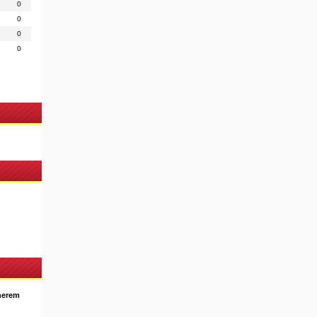
0
0
0
0
nerem