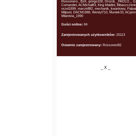
Rossonero., BzK, gringo100, Drozdi, _PAOLO_, G
Comandini, ACMichał83, King Maldini, Bibaszczen
orzel1899, marcinfl82, mechanik_kwantowy, Palpat
Milpool, DACM1988, Wentyl710, Muniek33, ACjamn
Milanista_1990
Gości online:
84
Zarejestrowanych użytkowników:
20113
Ostatnio zarejestrowany:
Rossoneri82
_ X _