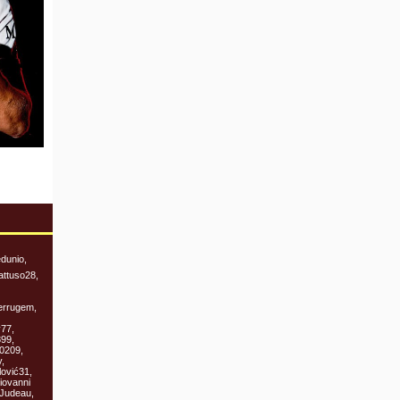
dunio,
attuso28,
Ferrugem,
y77,
899,
ł0209,
,
ović31,
Giovanni
 Judeau,