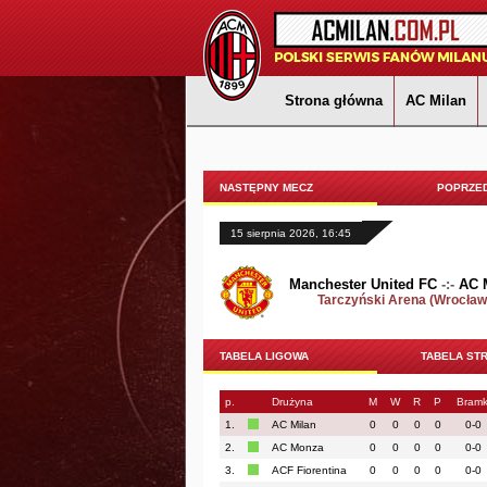
Strona główna
AC Milan
NASTĘPNY MECZ
POPRZED
15 sierpnia 2026, 16:45
Manchester United FC
-:-
AC 
Tarczyński Arena (Wrocław
TABELA LIGOWA
TABELA ST
p.
Drużyna
M
W
R
P
Bramk
1.
AC Milan
0
0
0
0
0-0
2.
AC Monza
0
0
0
0
0-0
3.
ACF Fiorentina
0
0
0
0
0-0