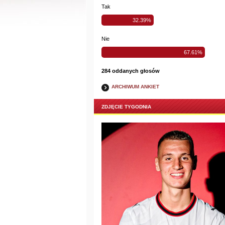
Tak
32.39%
Nie
67.61%
284 oddanych głosów
ARCHIWUM ANKIET
ZDJĘCIE TYGODNIA