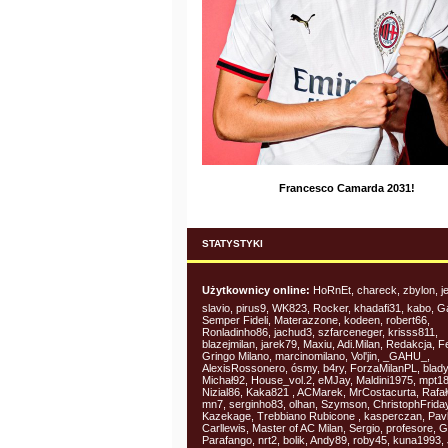
Francesco Camarda 2031!
STATYSTYKI
Użytkownicy online:
HoRnEt, chareck, zbylon, je
slavio, pirus9, WK823, Rocker, khadafi31, kabo, G
Semper Fideli, Materazzone, kodeen, robert66,
Ronladinho86, jachud3, szfarceneger, krisss811,
blazejmilan, jarek79, Maxiu, Adi.Milan, Redakcja, 
Gringo Milano, marcinomilano, Vol'jin, _GAHU_,
AlexisRossonero, ósmy, b4ry, ForzaMilanPL, blad
Michał92, House_vol.2, eMJay, Maldini1975, mpt1
Nizial86, Kaka821 , ACMarek, MrCostacurta, Rafa
mn7, serginho83, olhan, Szymson, ChristophFriday
Kazekage, Trebbiano Rubicone , kasperczan, Pavl
Carllewis, Master of AC Milan, Sergio, profesore, 
Parafango, nrt2, bolik, Andy89, roby45, kuna1993,