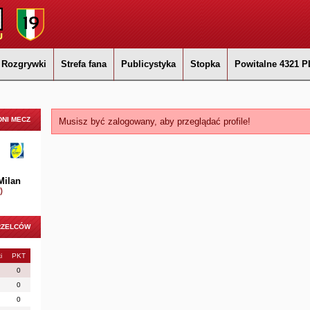
Rozgrywki
Strefa fana
Publicystyka
Stopka
Powitalne 4321 P
NI MECZ
Musisz być zalogowany, aby przeglądać profile!
Milan
)
RZELCÓW
i
PKT
0
0
0