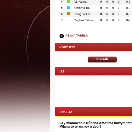
4.
AS Roma
0
0
0
0
0-0
5.
Atalanta BC
0
0
0
0
0-0
6.
Bologna FC
0
0
0
0
0-0
7.
Cagliari Calcio
0
0
0
0
0-0
PEŁNA TABELA
KONTUZJE
ROZWIŃ
ISS
ANKIETA
Czy mianowanie Rúbena Amorima nowym tre
Milanu to właściwy wybór?