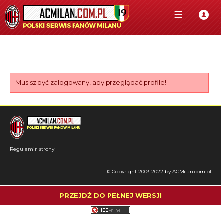
☰
Musisz być zalogowany, aby przeglądać profile!
Regulamin strony
© Copyright 2003-2022 by ACMilan.com.pl
PRZEJDŹ DO PEŁNEJ WERSJI