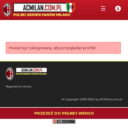
☰
Musisz być zalogowany, aby przeglądać profile!
Regulamin strony
© Copyright 2003-2022 by ACMilan.com.pl
PRZEJDŹ DO PEŁNEJ WERSJI