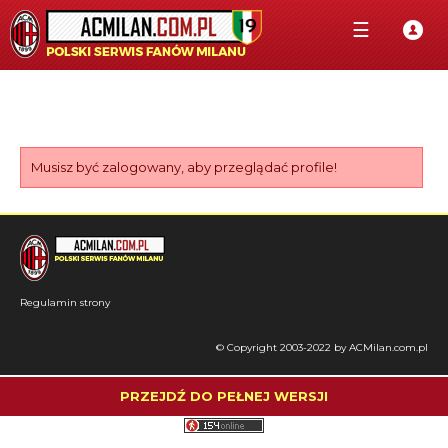
☰
Musisz być zalogowany, aby przeglądać profile!
Regulamin strony
© Copyright 2003-2022 by ACMilan.com.pl
PRZEJDŹ DO PEŁNEJ WERSJI