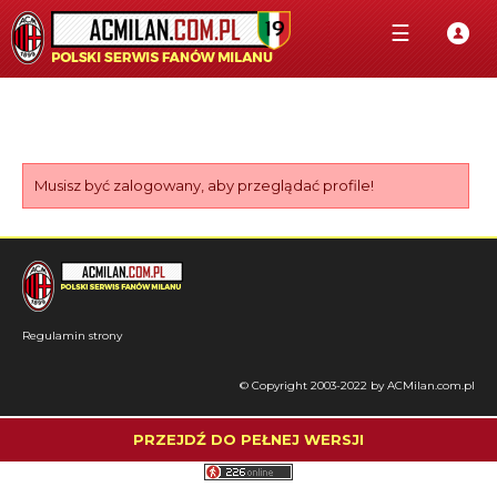
☰
Musisz być zalogowany, aby przeglądać profile!
Regulamin strony
© Copyright 2003-2022 by ACMilan.com.pl
PRZEJDŹ DO PEŁNEJ WERSJI