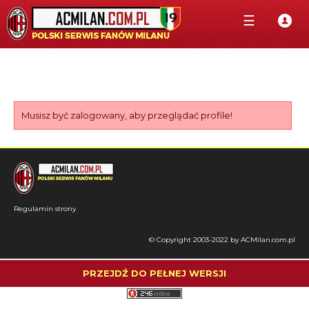
☰
Musisz być zalogowany, aby przeglądać profile!
Regulamin strony
© Copyright 2003-2022 by ACMilan.com.pl
PRZEJDŹ DO PEŁNEJ WERSJI