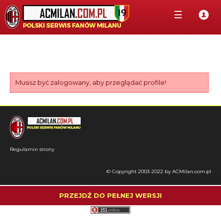
☰
Musisz być zalogowany, aby przeglądać profile!
Regulamin strony
© Copyright 2003-2022 by ACMilan.com.pl
PRZEJDŹ DO PEŁNEJ WERSJI