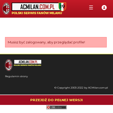
☰
Musisz być zalogowany, aby przeglądać profile!
Regulamin strony
© Copyright 2003-2022 by ACMilan.com.pl
PRZEJDŹ DO PEŁNEJ WERSJI