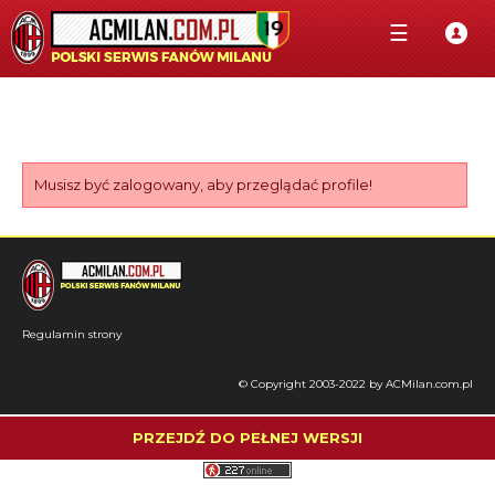
☰
Musisz być zalogowany, aby przeglądać profile!
Regulamin strony
© Copyright 2003-2022 by ACMilan.com.pl
PRZEJDŹ DO PEŁNEJ WERSJI