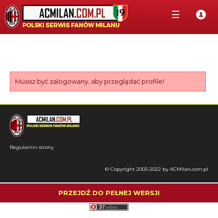
☰
Musisz być zalogowany, aby przeglądać profile!
Regulamin strony
© Copyright 2003-2022 by ACMilan.com.pl
PRZEJDŹ DO PEŁNEJ WERSJI