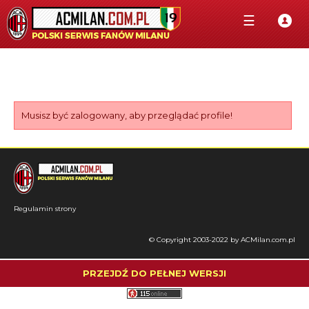
☰
Musisz być zalogowany, aby przeglądać profile!
Regulamin strony
© Copyright 2003-2022 by ACMilan.com.pl
PRZEJDŹ DO PEŁNEJ WERSJI