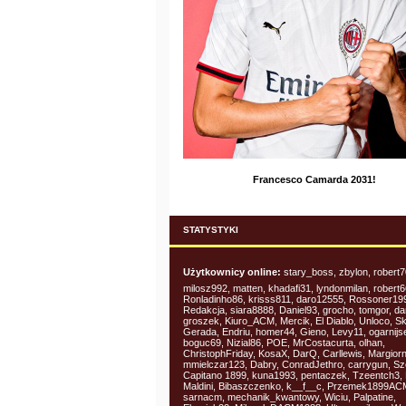
Francesco Camarda 2031!
STATYSTYKI
Użytkownicy online:
stary_boss, zbylon, robert7
milosz992, matten, khadafi31, lyndonmilan, robert6
Ronladinho86, krisss811, daro12555, Rossoner199
Redakcja, siara8888, Daniel93, grocho, tomgor, d
groszek, Kiuro_ACM, Mercik, El Diablo, Unloco, Sko
Gerada, Endriu, homer44, Gieno, Levy11, ogarnijs
boguc69, Nizial86, POE, MrCostacurta, olhan,
ChristophFriday, KosaX, DarQ, Carllewis, Margiorn
mmielczar123, Dabry, ConradJethro, carrygun, Sze
Capitano 1899, kuna1993, pentaczek, Tzeentch3, 
Maldini, Bibaszczenko, k__f__c, Przemek1899AC
sarnacm, mechanik_kwantowy, Wiciu, Palpatine,