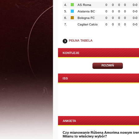
4.
AS Roma
0
0
0
0
0-0
5.
Atalanta BC
0
0
0
0
0-0
6.
Bologna FC
0
0
0
0
0-0
7.
Cagliari Calcio
0
0
0
0
0-0
PEŁNA TABELA
KONTUZJE
ROZWIŃ
ISS
ANKIETA
Czy mianowanie Rúbena Amorima nowym tre
Milanu to właściwy wybór?