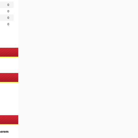
0
0
0
0
nerem