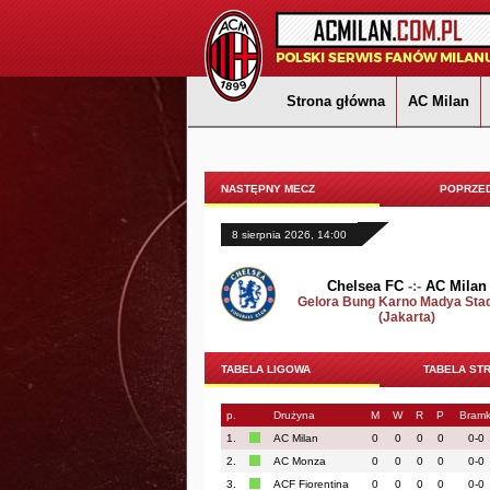
Strona główna
AC Milan
NASTĘPNY MECZ
POPRZED
8 sierpnia 2026, 14:00
Chelsea FC
-:-
AC Milan
Gelora Bung Karno Madya Sta
(Jakarta)
TABELA LIGOWA
TABELA ST
p.
Drużyna
M
W
R
P
Bramk
1.
AC Milan
0
0
0
0
0-0
2.
AC Monza
0
0
0
0
0-0
3.
ACF Fiorentina
0
0
0
0
0-0