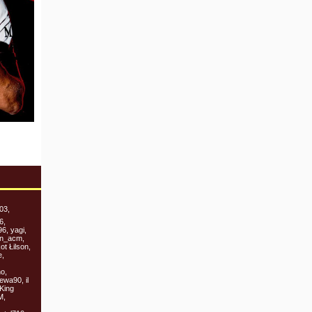
03,
6,
6, yagi,
an_acm,
t Łilson,
e,
o,
wa90, il
King
M,