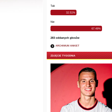
Tak
32.51%
Nie
67.49%
283 oddanych głosów
ARCHIWUM ANKIET
ZDJĘCIE TYGODNIA