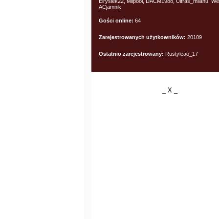
Elrysiek22, Milpool, DACM1988, Ultras_milanu, We
ACjamnik
Gości online:
64
Zarejestrowanych użytkowników:
20109
Ostatnio zarejestrowany:
Rustyleao_17
_ X _