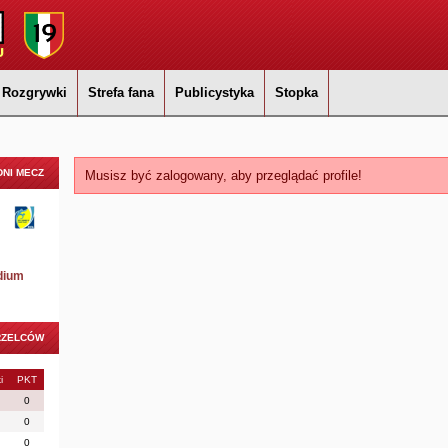
Rozgrywki
Strefa fana
Publicystyka
Stopka
NI MECZ
Musisz być zalogowany, aby przeglądać profile!
dium
RZELCÓW
i
PKT
0
0
0