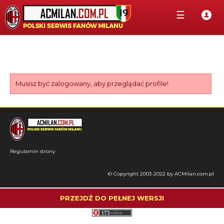
☰
Musisz być zalogowany, aby przeglądać profile!
Regulamin strony
© Copyright 2003-2022 by ACMilan.com.pl
PRZEJDŹ DO PEŁNEJ WERSJI